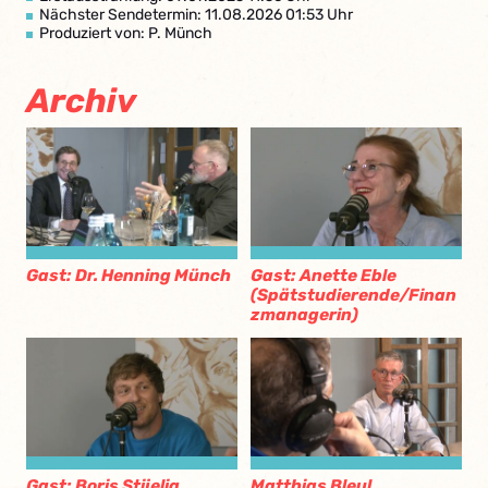
Nächster Sendetermin: 11.08.2026 01:53 Uhr
Produziert von: P. Münch
Archiv
Gast: Dr. Henning Münch
Gast: Anette Eble
(Spätstudierende/Finan
zmanagerin)
Gast: Boris Stijelia
Matthias Bleul