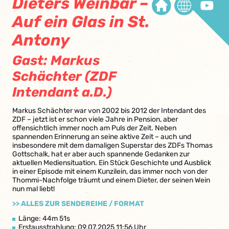
Dieters Weinbar –
Auf ein Glas in St.
Antony
Gast: Markus
Schächter (ZDF
Intendant a.D.)
Markus Schächter war von 2002 bis 2012 der Intendant des
ZDF – jetzt ist er schon viele Jahre in Pension, aber
offensichtlich immer noch am Puls der Zeit. Neben
spannenden Erinnerung an seine aktive Zeit – auch und
insbesondere mit dem damaligen Superstar des ZDFs Thomas
Gottschalk, hat er aber auch spannende Gedanken zur
aktuellen Mediensituation. Ein Stück Geschichte und Ausblick
in einer Episode mit einem Kunzilein, das immer noch von der
Thommi-Nachfolge träumt und einem Dieter, der seinen Wein
nun mal liebt!
>> ALLES ZUR SENDEREIHE / FORMAT
Länge: 44m 51s
Erstausstrahlung: 09.07.2025 11:56 Uhr