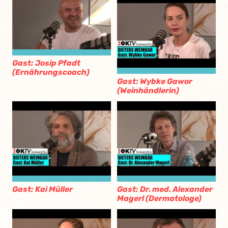
Gast: Josip Pfadt
(Ernährungscoach)
Gast: Wybke Gawor
(Weinhändlerin)
Gast: Kai Müller
Gast: Dr. med. Alexander
Magerl (Dermatologe)