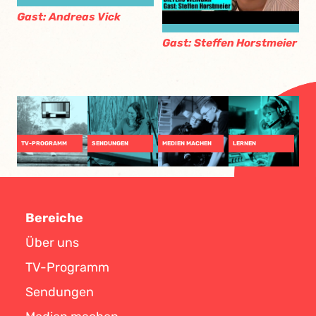
Gast: Andreas Vick
Gast: Steffen Horstmeier
TV-PROGRAMM
SENDUNGEN
MEDIEN MACHEN
LERNEN
Bereiche
Über uns
TV-Programm
Sendungen