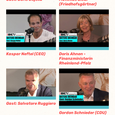
(Friedhofsgärtner)
Kaspar Neftel (CEO)
Doris Ahnen -
Finanzministerin
Rheinland-Pfalz
Gast: Salvatore Ruggiero
Gordon Schnieder (CDU)