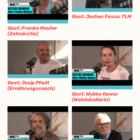
Gast: Jochen Fasco, TLM
Gast: Franka Meuter
(Zahnärztin)
Gast: Josip Pfadt
(Ernährungscoach)
Gast: Wybke Gawor
(Weinhändlerin)