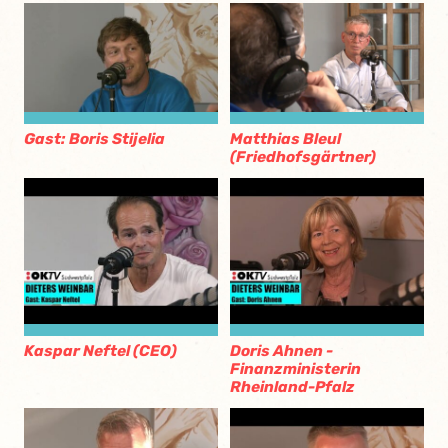
Gast: Boris Stijelia
Matthias Bleul
(Friedhofsgärtner)
Kaspar Neftel (CEO)
Doris Ahnen -
Finanzministerin
Rheinland-Pfalz