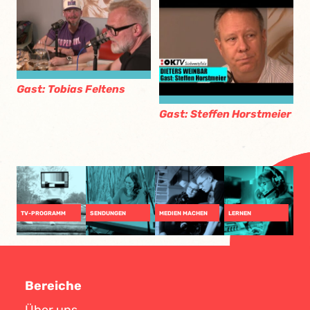
Gast: Tobias Feltens
Gast: Steffen Horstmeier
TV-PROGRAMM
SENDUNGEN
MEDIEN MACHEN
LERNEN
Bereiche