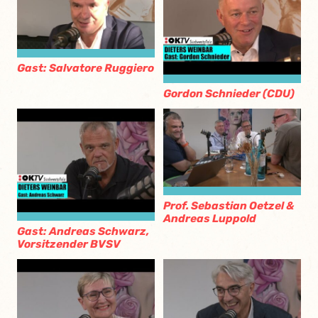
Gast: Salvatore Ruggiero
Gordon Schnieder (CDU)
Prof. Sebastian Oetzel &
Andreas Luppold
Gast: Andreas Schwarz,
Vorsitzender BVSV