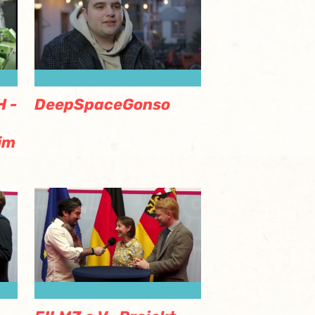
 -
DeepSpaceGonso
im