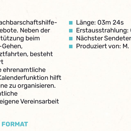
achbarschaftshilfe-
Länge: 03m 24s
gebote. Neben der
Erstausstrahlung:
stützung beim
Nächster Sendeter
-Gehen,
Produziert von: M.
ztfahrten, besteht
rt
e ehrenamtliche
Kalenderfunktion hilft
ine zu organisieren.
tliche
eigene Vereinsarbeit
/ FORMAT