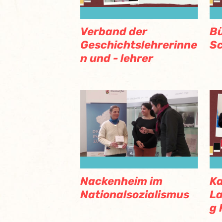
Verband der
B
Geschichtslehrerinne
Sc
n und - lehrer
Nackenheim im
Ka
Nationalsozialismus
L
g 