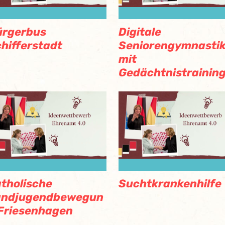
ürgerbus
Digitale
hifferstadt
Seniorengymnasti
mit
Gedächtnistrainin
tholische
Suchtkrankenhilfe
andjugendbewegun
Friesenhagen