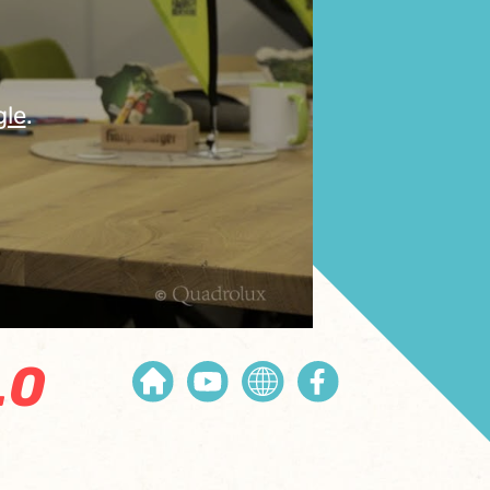
gle
.
.0