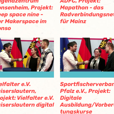
ugendzentrum
ADFC, Projekt:
nsenheim, Projekt:
Mapathon - das
ep space nine -
Radverbindungsne
r Makerspace im
für Mainz
onso
elfalter e.V.
Sportfischerverba
iserslautern,
Pfalz e.V., Projekt:
ojekt: Vielfalter e.V.
Digitale
iserslautern digital
Ausbildung/Vorber
tungskurse