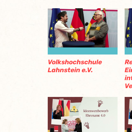
Volkshochschule
Re
Lahnstein e.V.
Ei
in
V