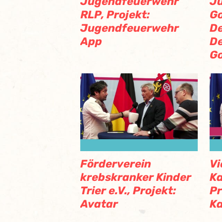
Jugendfeuerwehr
J
RLP, Projekt:
Go
Jugendfeuerwehr
De
App
De
G
Förderverein
Vi
krebskranker Kinder
Ka
Trier e.V., Projekt:
Pr
Avatar
Ka