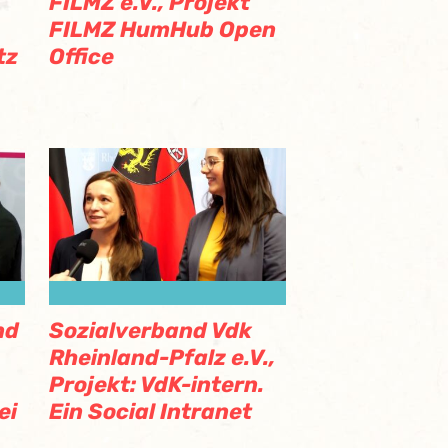
FILMZ e.V., Projekt
FILMZ HumHub Open
tz
Office
nd
Sozialverband Vdk
Rheinland-Pfalz e.V.,
Projekt: VdK-intern.
ei
Ein Social Intranet