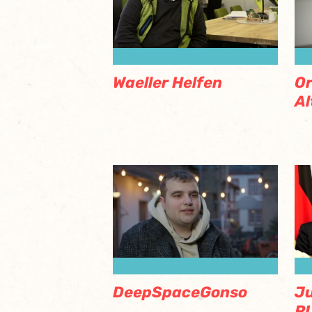
Waeller Helfen
O
Al
DeepSpaceGonso
J
RL