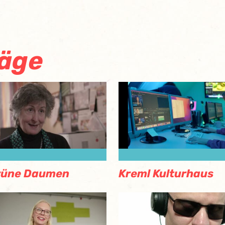
räge
rüne Daumen
Kreml Kulturhaus