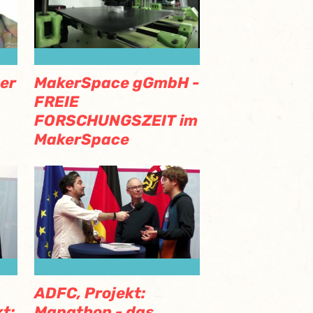
Der
MakerSpace gGmbH -
FREIE
FORSCHUNGSZEIT im
MakerSpace
ADFC, Projekt:
t:
Mapathon - das