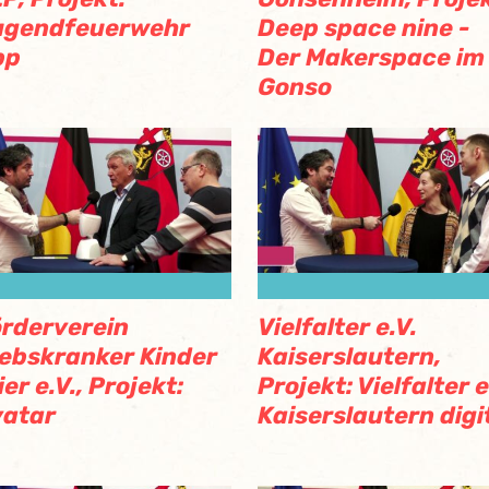
ugendfeuerwehr
Deep space nine -
pp
Der Makerspace im
Gonso
rderverein
Vielfalter e.V.
ebskranker Kinder
Kaiserslautern,
ier e.V., Projekt:
Projekt: Vielfalter e
vatar
Kaiserslautern digi