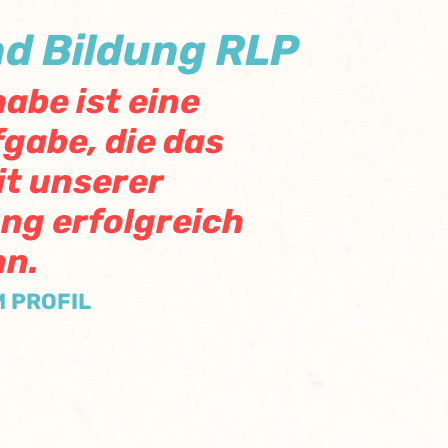
d Bildung RLP
habe ist eine
gabe, die das
t unserer
ng erfolgreich
nn.
M PROFIL