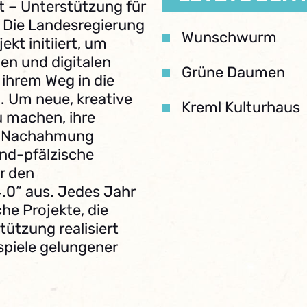
ft – Unterstützung für
“. Die Landesregierung
Wunschwurm
ekt initiiert, um
en und digitalen
Grüne Daumen
ihrem Weg in die
n. Um neue, kreative
Kreml Kulturhaus
u machen, ihre
r Nachahmung
and-pfälzische
r den
0“ aus. Jedes Jahr
he Projekte, die
stützung realisiert
spiele gelungener