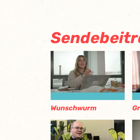
Sendebeit
Wunschwurm
G