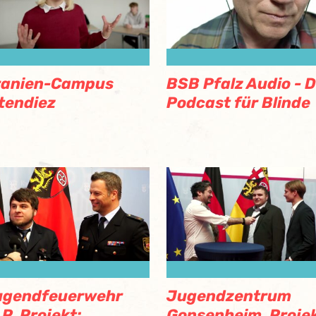
ranien-Campus
BSB Pfalz Audio - 
tendiez
Podcast für Blinde
ugendfeuerwehr
Jugendzentrum
P, Projekt:
Gonsenheim, Projek