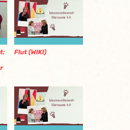
t:
Flut (WIKI)
ur