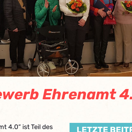
ewerb Ehrenamt 4
 4.0“ ist Teil des
LETZTE BEIT