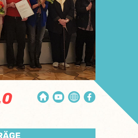
.0
RÄGE