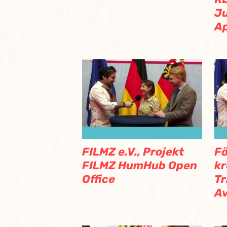
J
A
FILMZ e.V., Projekt
Fö
FILMZ HumHub Open
kr
Office
Tr
A