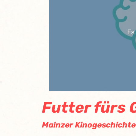
Es
Futter fürs 
Mainzer Kinogeschichte