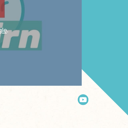
gle
.