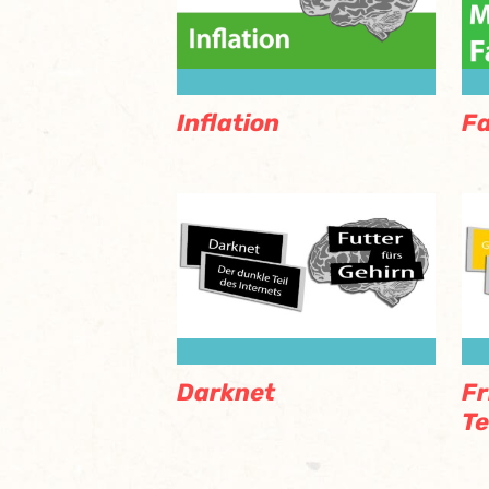
Inflation
Fa
Darknet
Fr
Te