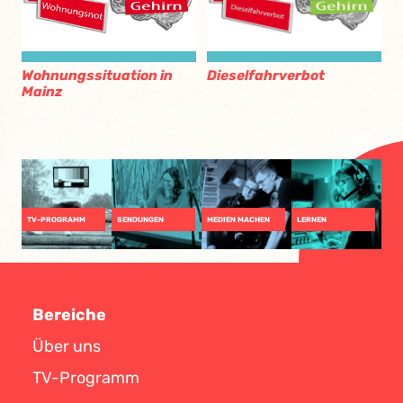
Dieselfahrverbot
Wohnungssituation in
Mainz
TV-PROGRAMM
SENDUNGEN
MEDIEN MACHEN
LERNEN
Bereiche
Über uns
TV-Programm