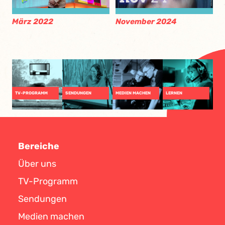
November 2024
März 2022
TV-PROGRAMM
SENDUNGEN
MEDIEN MACHEN
LERNEN
Bereiche
Über uns
TV-Programm
Sendungen
Medien machen