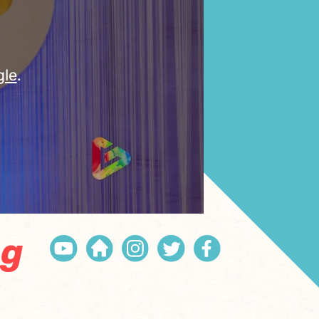
gle
.
ng