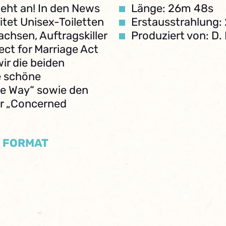
teht an! In den News
Länge: 26m 48s
itet Unisex-Toiletten
Erstausstrahlung:
chsen, Auftragskiller
Produziert von: D
ct for Marriage Act
ir die beiden
e schöne
he Way“ sowie den
ar „Concerned
/ FORMAT