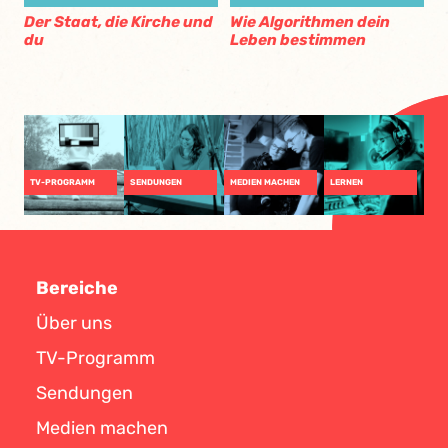
Der Staat, die Kirche und
Wie Algorithmen dein
du
Leben bestimmen
TV-PROGRAMM
SENDUNGEN
MEDIEN MACHEN
LERNEN
Bereiche
Über uns
TV-Programm
Sendungen
Medien machen