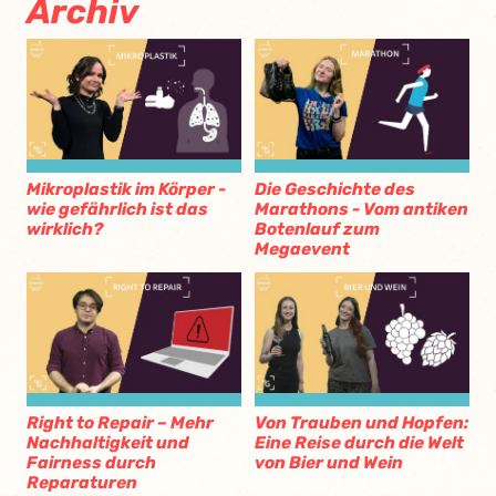
Archiv
Mikroplastik im Körper -
Die Geschichte des
wie gefährlich ist das
Marathons - Vom antiken
wirklich?
Botenlauf zum
Megaevent
Right to Repair – Mehr
Von Trauben und Hopfen:
Nachhaltigkeit und
Eine Reise durch die Welt
Fairness durch
von Bier und Wein
Reparaturen