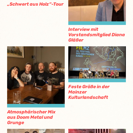
„Schwert aus Holz“-Tour
Interview mit
Vorstandsmitglied Diana
Gläßer
Feste Größe in der
Mainzer
Kulturlandschaft
Atmosphärischer Mix
aus Doom Metal und
Grunge