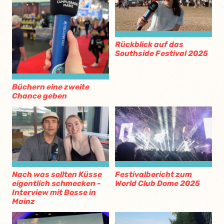
Rückblick auf das
Southside Festival 2025
Büchern eine zweite
Chance geben
Nach was sollten Küsse
Festivalbericht zum
eigentlich schmecken -
World Club Dome 2025
Interview mit Bosse in
Mainz