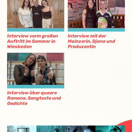
Interview vorm großen
Interview mit der
Auftritt im Sommer in
Mainzerin, Djane und
Wiesbaden
Produzentin
Interview über queere
Romane, Songtexte und
Gedichte