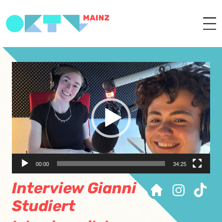
Video-
Player
00:00
34:25
Interview Gianni
Studiert