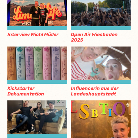
Interview Michl Müller
Open Air Wiesbaden
2025
Kickstarter
Influencerin aus der
Dokumentation
Landeshauptstadt