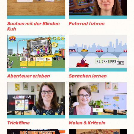
Suchen mit der Blinden
Fahrrad fahren
Kuh
Abenteuer erleben
Sprachen lernen
Trickfilme
Malen & Kritzeln