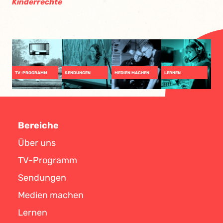
Kinderrechte
TV-PROGRAMM
SENDUNGEN
MEDIEN MACHEN
LERNEN
Bereiche
Über uns
TV-Programm
Sendungen
Medien machen
Lernen