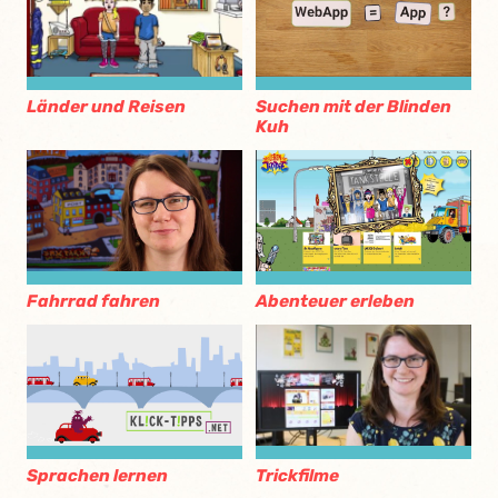
Länder und Reisen
Suchen mit der Blinden
Kuh
Fahrrad fahren
Abenteuer erleben
Trickfilme
Sprachen lernen