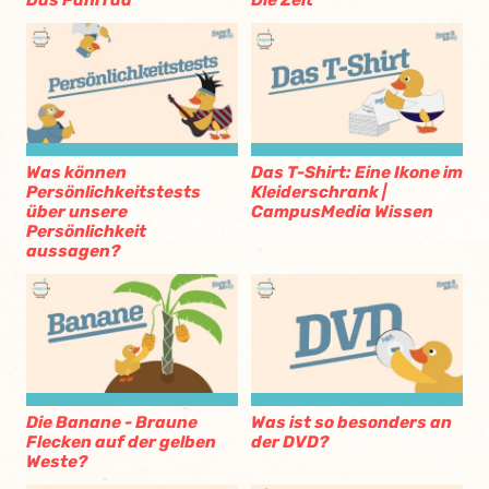
Das Fahrrad
Die Zeit
Was können
Das T-Shirt: Eine Ikone im
Persönlichkeitstests
Kleiderschrank |
über unsere
CampusMedia Wissen
Persönlichkeit
aussagen?
Die Banane - Braune
Was ist so besonders an
Flecken auf der gelben
der DVD?
Weste?