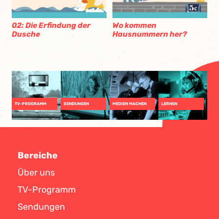
Wo kommen
02: Die Erfindung der
Hausnummern her?
Dusche
TV-PROGRAMM
SENDUNGEN
MEDIEN MACHEN
LERNEN
Bereiche
Über uns
TV-Programm
Sendungen