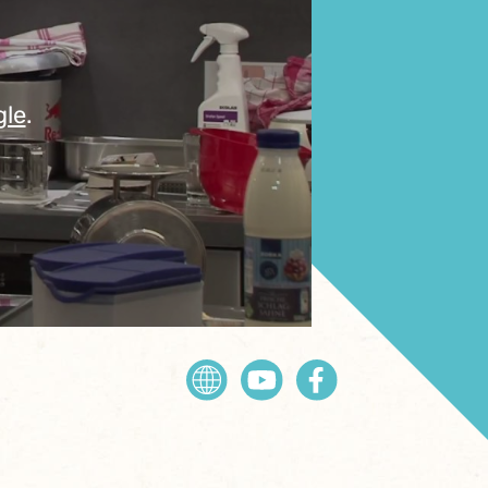
gle
.