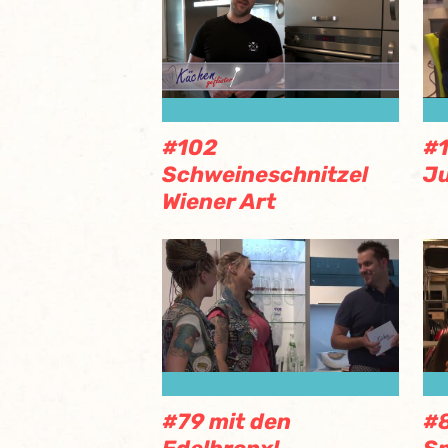
#102
#
Schweineschnitzel
J
Wiener Art
#79 mit den
#8