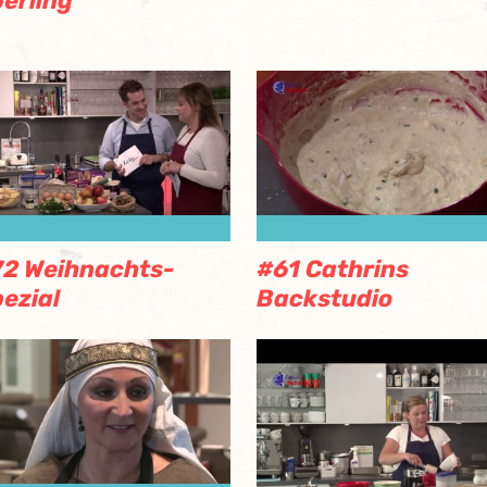
erling
2 Weihnachts-
#61 Cathrins
ezial
Backstudio