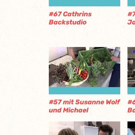
#67 Cathrins
#7
Backstudio
Ja
#57 mit Susanne Wolf
#6
und Michael
Ba