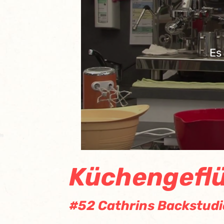
Es
Küchengeflü
#52 Cathrins Backstudi