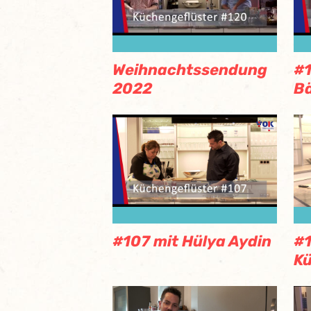
Weihnachtssendung
#1
2022
B
#107 mit Hülya Aydin
#1
K