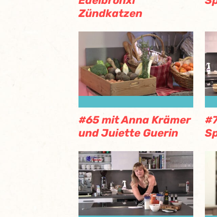
Edelbronxl
Sp
Zündkatzen
#65 mit Anna Krämer
#7
und Juiette Guerin
Sp