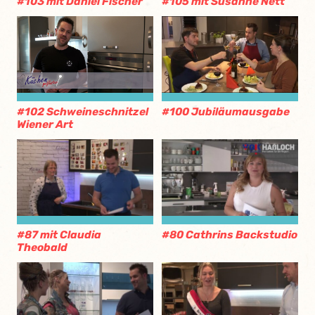
#103 mit Daniel Fischer
#105 mit Susanne Nett
#102 Schweineschnitzel
#100 Jubiläumausgabe
Wiener Art
#87 mit Claudia
#80 Cathrins Backstudio
Theobald