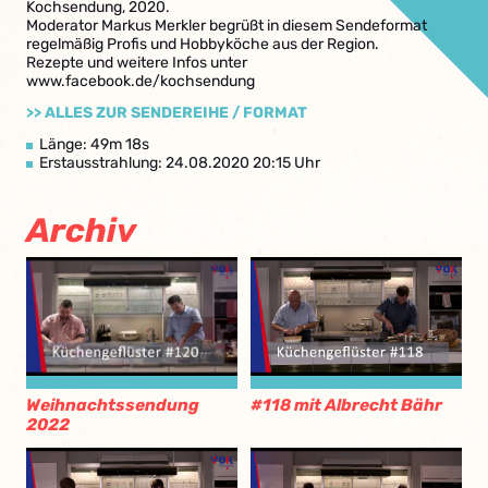
Kochsendung, 2020.
Moderator Markus Merkler begrüßt in diesem Sendeformat
regelmäßig Profis und Hobbyköche aus der Region.
Rezepte und weitere Infos unter
www.facebook.de/kochsendung
>> ALLES ZUR SENDEREIHE / FORMAT
Länge: 49m 18s
Erstausstrahlung: 24.08.2020 20:15 Uhr
Archiv
Weihnachtssendung
#118 mit Albrecht Bähr
2022