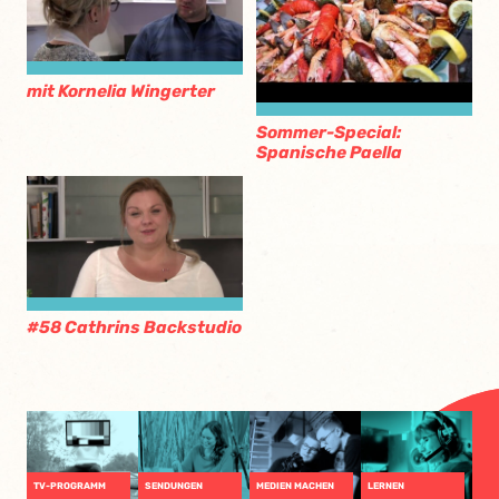
mit Kornelia Wingerter
Sommer-Special:
Spanische Paella
#58 Cathrins Backstudio
TV-PROGRAMM
SENDUNGEN
MEDIEN MACHEN
LERNEN