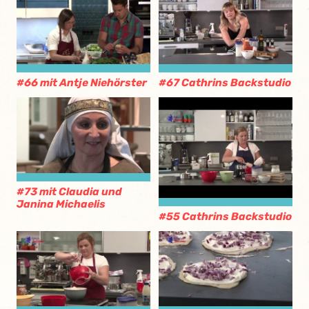
#66 mit Antje Niehörster
#67 Cathrins Backstudio
#73 mit Claudia und
Janina Michaelis
#55 Cathrins Backstudio