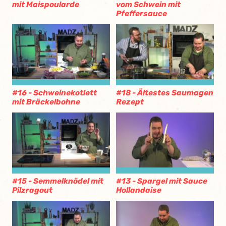
mit Maispoularde
vom Schwein mit
Pfeffersauce
#16 - Schweinekotlett
#18 - Ältestes Saumagen
mit Bräckelbohne
Rezept
#15 - Semmelknödel mit
#13 - Spargel mit Sauce
Pilzragout
Hollandaise