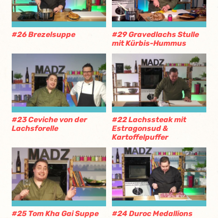
#26 Brezelsuppe
#29 Gravedlachs Stulle
mit Kürbis-Hummus
#23 Ceviche von der
#22 Lachssteak mit
Lachsforelle
Estragonsud &
Kartoffelpuffer
#25 Tom Kha Gai Suppe
#24 Duroc Medallions