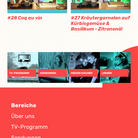
#28 Coq au vin
#27 Kräutergarnelen auf
Kürbisgemüse &
Basilikum - Zitronenöl
TV-PROGRAMM
SENDUNGEN
MEDIEN MACHEN
LERNEN
Bereiche
Über uns
TV-Programm
Sendungen