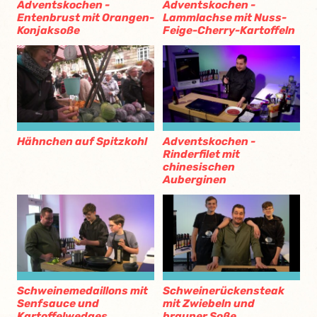
Adventskochen -
Adventskochen -
Entenbrust mit Orangen-
Lammlachse mit Nuss-
Konjaksoße
Feige-Cherry-Kartoffeln
Hähnchen auf Spitzkohl
Adventskochen -
Rinderfilet mit
chinesischen
Auberginen
Schweinemedaillons mit
Schweinerückensteak
Senfsauce und
mit Zwiebeln und
Kartoffelwedges
brauner Soße