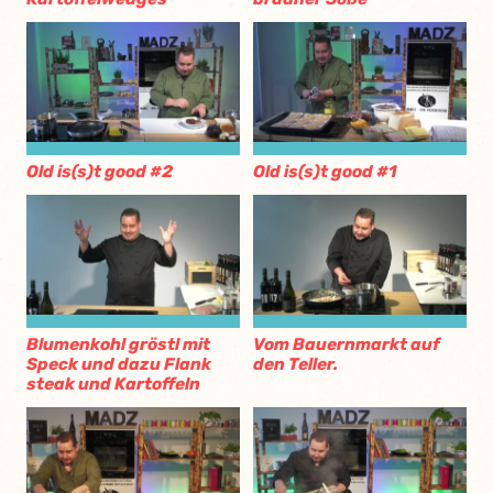
Old is(s)t good #2
Old is(s)t good #1
Blumenkohl gröstl mit
Vom Bauernmarkt auf
Speck und dazu Flank
den Teller.
steak und Kartoffeln