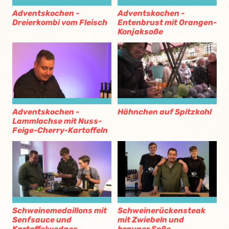
Adventskochen -
Adventskochen -
Dreierkombi vom Fleisch
Entenbrust mit Orangen-
Konjaksoße
Adventskochen -
Hähnchen auf Spitzkohl
Lammlachse mit Nuss-
Feige-Cherry-Kartoffeln
Schweinemedaillons mit
Schweinerückensteak
Senfsauce und
mit Zwiebeln und
Kartoffelwedges
brauner Soße