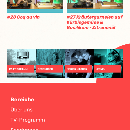
#28 Coq au vin
#27 Kräutergarnelen auf
Kürbisgemüse &
Basilikum - Zitronenöl
TV-PROGRAMM
SENDUNGEN
MEDIEN MACHEN
LERNEN
Bereiche
Über uns
TV-Programm