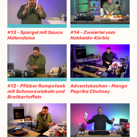
#13 - Spargel mit Sauce
#14 - Zweierlei vom
Hollandaise
Hokkaido-Kürbis
#12 - Pfälzer Rumpsteak
Adventskochen - Mango
mit Schmorzwiebeln und
Paprika Chutney
Bratkartoffeln