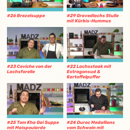
#26 Brezelsuppe
#29 Gravedlachs Stulle
mit Kürbis-Hummus
#23 Ceviche von der
#22 Lachssteak mit
Lachsforelle
Estragonsud &
Kartoffelpuffer
#25 Tom Kha Gai Suppe
#24 Duroc Medallions
mit Maispoularde
vom Schwein mit