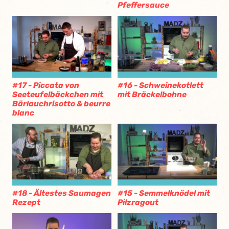
Pfeffersauce
#17 - Piccata von
#16 - Schweinekotlett
Seeteufelbäckchen mit
mit Bräckelbohne
Bärlauchrisotto & beurre
blanc
#18 - Ältestes Saumagen
#15 - Semmelknödel mit
Rezept
Pilzragout