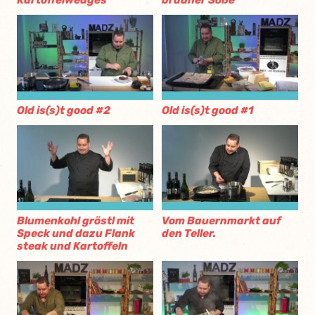
Old is(s)t good #2
Old is(s)t good #1
Blumenkohl gröstl mit
Vom Bauernmarkt auf
Speck und dazu Flank
den Teller.
steak und Kartoffeln