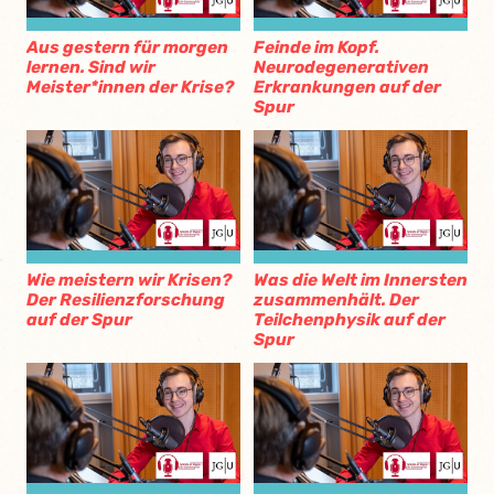
Aus gestern für morgen
Feinde im Kopf.
lernen. Sind wir
Neurodegenerativen
Meister*innen der Krise?
Erkrankungen auf der
Spur
Wie meistern wir Krisen?
Was die Welt im Innersten
Der Resilienzforschung
zusammenhält. Der
auf der Spur
Teilchenphysik auf der
Spur