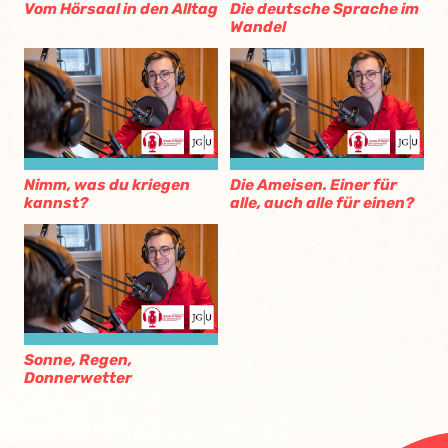
Vom Hörsaal in den Alltag
Die deutsche Sprache im
Wandel
Nimm, was du kriegen
Die Ameisen. Einer für
kannst?
alle, auch alle für einen?
Sonne, Regen,
Donnerwetter