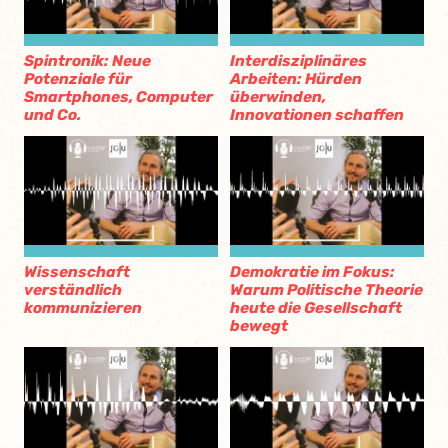
Spintronik: Neue
Interdisziplinäres
Potenziale für
Arbeiten: Hürden
Smartphones, Computer
überwinden,
und Co.
Innovationen schaffen
Wissenschaft
Demokratie im Fokus:
verständlich
Warum Politische Theorie
kommunizieren
heute die Gesellschaft
bewegt