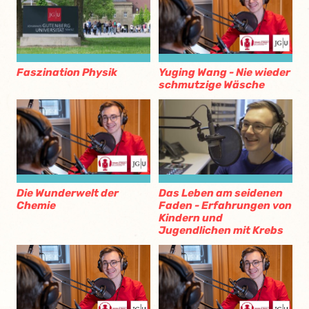
Faszination Physik
Yuging Wang - Nie wieder
schmutzige Wäsche
Die Wunderwelt der
Das Leben am seidenen
Chemie
Faden - Erfahrungen von
Kindern und
Jugendlichen mit Krebs