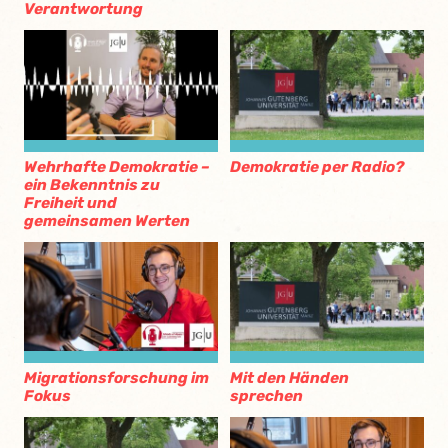
Verantwortung
Wehrhafte Demokratie –
Demokratie per Radio?
ein Bekenntnis zu
Freiheit und
gemeinsamen Werten
Migrationsforschung im
Mit den Händen
Fokus
sprechen