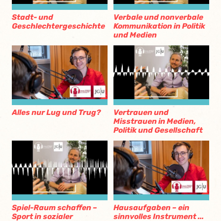
Stadt- und
Verbale und nonverbale
Geschlechtergeschichte
Kommunikation in Politik
und Medien
Alles nur Lug und Trug?
Vertrauen und
Misstrauen in Medien,
Politik und Gesellschaft
Spiel-Raum schaffen –
Hausaufgaben – ein
Sport in sozialer
sinnvolles Instrument ...