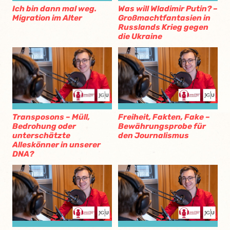
Ich bin dann mal weg.
Was will Wladimir Putin? –
Migration im Alter
Großmachtfantasien in
Russlands Krieg gegen
die Ukraine
Transposons – Müll,
Freiheit, Fakten, Fake –
Bedrohung oder
Bewährungsprobe für
unterschätzte
den Journalismus
Alleskönner in unserer
DNA?