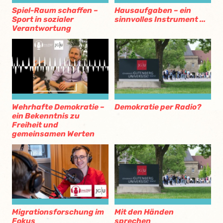
Spiel-Raum schaffen –
Hausaufgaben – ein
Sport in sozialer
sinnvolles Instrument ...
Verantwortung
Wehrhafte Demokratie –
Demokratie per Radio?
ein Bekenntnis zu
Freiheit und
gemeinsamen Werten
Migrationsforschung im
Mit den Händen
Fokus
sprechen