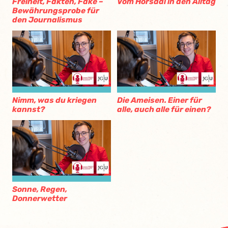
Freiheit, Fakten, Fake –
Vom Hörsaal in den Alltag
Bewährungsprobe für
den Journalismus
Nimm, was du kriegen
Die Ameisen. Einer für
kannst?
alle, auch alle für einen?
Sonne, Regen,
Donnerwetter