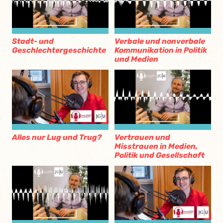
Stadt- und
Verbale und nonverbale
Geschlechtergeschichte
Kommunikation in Politik
und Medien
Alles nur Lug und Trug?
Vertrauen und
Misstrauen in Medien,
Politik und Gesellschaft