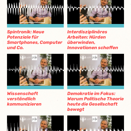
Spintronik: Neue
Interdisziplinäres
Potenziale für
Arbeiten: Hürden
Smartphones, Computer
überwinden,
und Co.
Innovationen schaffen
Wissenschaft
Demokratie im Fokus:
verständlich
Warum Politische Theorie
kommunizieren
heute die Gesellschaft
bewegt