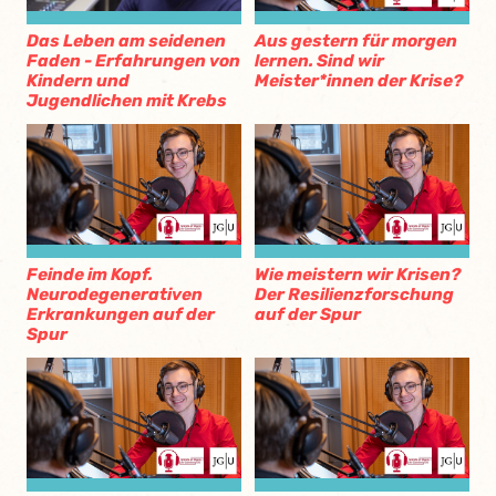
Das Leben am seidenen
Aus gestern für morgen
Faden - Erfahrungen von
lernen. Sind wir
Kindern und
Meister*innen der Krise?
Jugendlichen mit Krebs
Feinde im Kopf.
Wie meistern wir Krisen?
Neurodegenerativen
Der Resilienzforschung
Erkrankungen auf der
auf der Spur
Spur