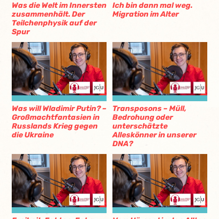
Was die Welt im Innersten
Ich bin dann mal weg.
zusammenhält. Der
Migration im Alter
Teilchenphysik auf der
Spur
Transposons – Müll,
Was will Wladimir Putin? –
Bedrohung oder
Großmachtfantasien in
unterschätzte
Russlands Krieg gegen
Alleskönner in unserer
die Ukraine
DNA?