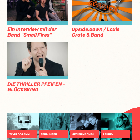
Ein Interview mit der
upside.down / Louis
Band "Small Fires"
Grote & Band
DIE THRILLER PFEIFEN -
GLÜCKSKIND
TV-PROGRAMM
SENDUNGEN
MEDIEN MACHEN
LERNEN