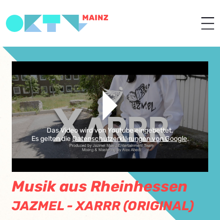
Das Video wird von Youtube eingebettet.
Es gelten die
Datenschutzerklärungen von Google
.
Musik aus Rheinhessen
JAZMEL - XARRR (ORIGINAL)