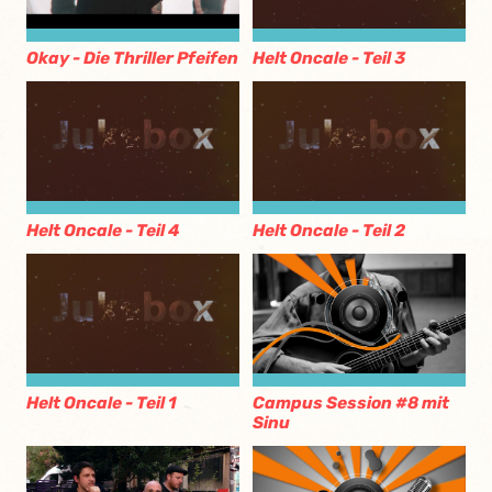
Okay - Die Thriller Pfeifen
Helt Oncale - Teil 3
Helt Oncale - Teil 4
Helt Oncale - Teil 2
Helt Oncale - Teil 1
Campus Session #8 mit
Sinu