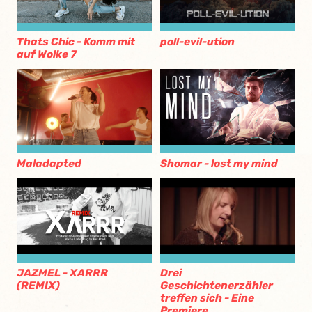
Thats Chic - Komm mit
poll-evil-ution
auf Wolke 7
Maladapted
Shomar - lost my mind
Drei
JAZMEL - XARRR
Geschichtenerzähler
(REMIX)
treffen sich - Eine
Premiere