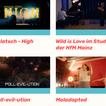
latsch - High
Wild is Love im Stud
der HfM Mainz
ll-evil-ution
Maladapted