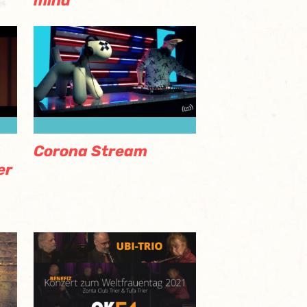
mind
Corona Stream
er