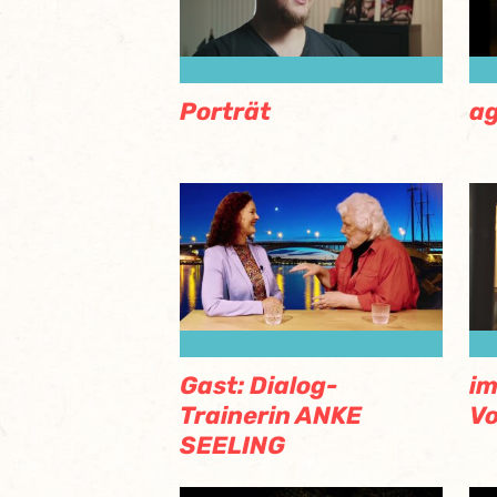
Porträt
a
Gast: Dialog-
im
Trainerin ANKE
V
SEELING