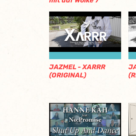
mit auf Wolke 7
JAZMEL - XARRR
J
(ORIGINAL)
(R