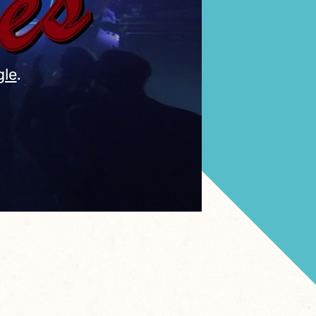
gle
.