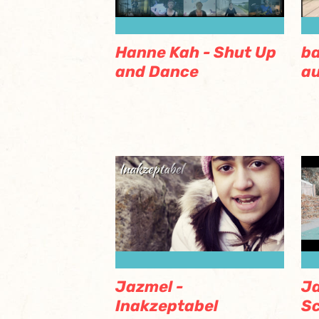
Hanne Kah - Shut Up
ba
and Dance
au
Jazmel -
Ja
Inakzeptabel
Sc