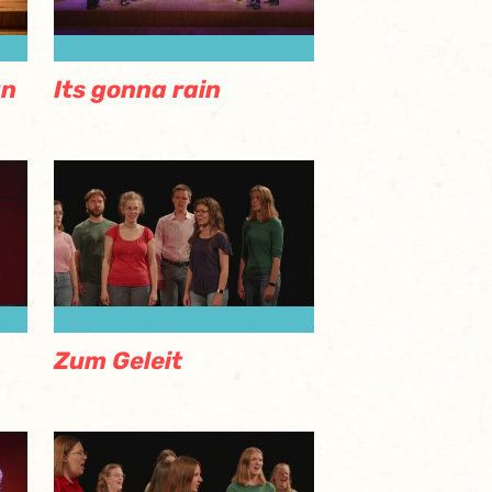
On
Its gonna rain
Zum Geleit