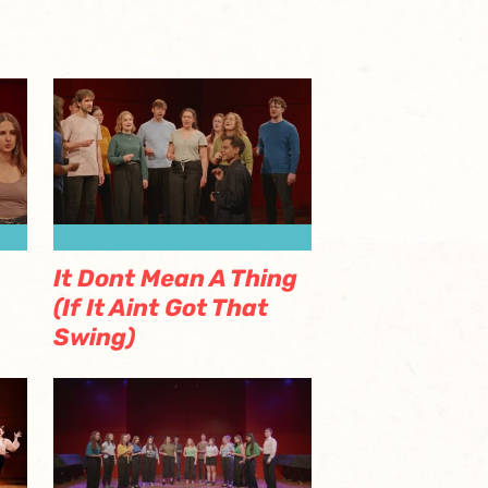
It Dont Mean A Thing
(If It Aint Got That
Swing)