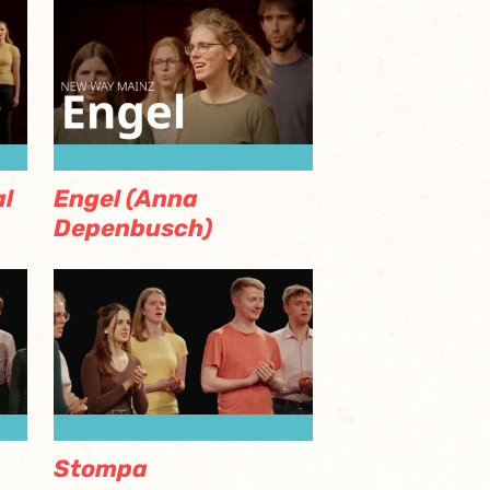
al
Engel (Anna
Depenbusch)
Stompa