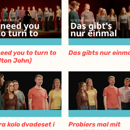
need you to turn to
Das gibts nur einm
lton John)
ra kolo dvadeset i
Probiers mal mit