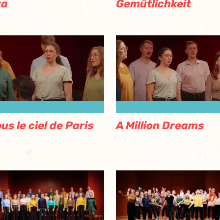
va
Gemütlichkeit
us le ciel de Paris
A Million Dreams