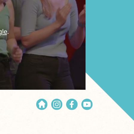
gle
.