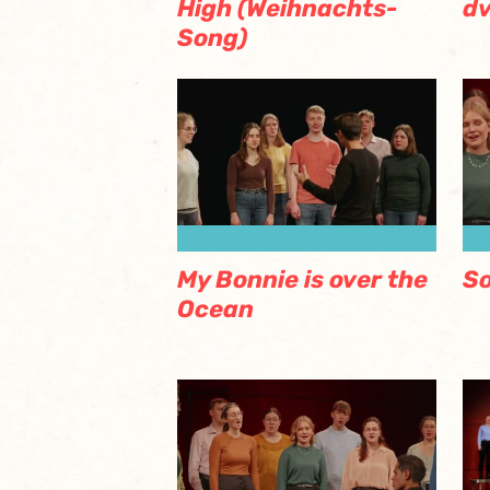
High (Weihnachts-
d
Song)
My Bonnie is over the
So
Ocean