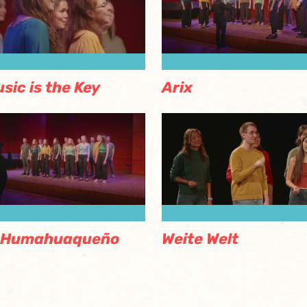
sic is the Key
Arix
l Humahuaqueño
Weite Welt