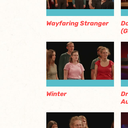
Wayfaring Stranger
Do
(G
Winter
Dr
A