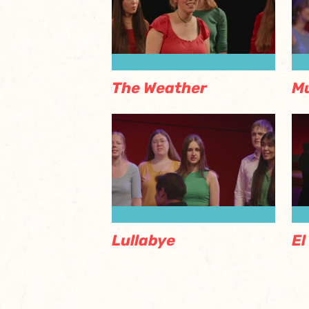
The Weather
Mu
Lullabye
E