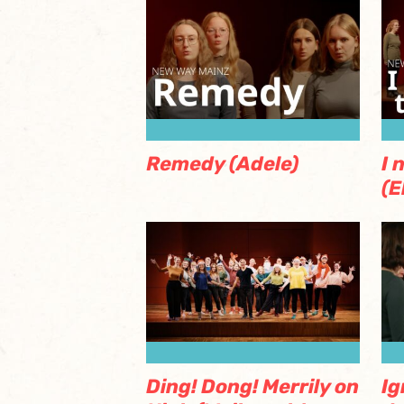
Remedy (Adele)
I 
(E
Ding! Dong! Merrily on
Ig