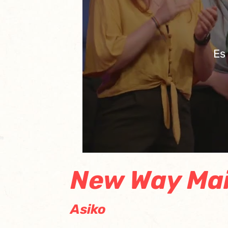
Es
New Way Ma
Asiko