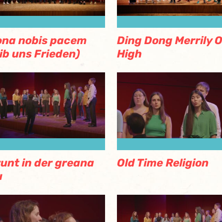
na nobis pacem
Ding Dong Merrily 
ib uns Frieden)
High
unt in der greana
Old Time Religion
u