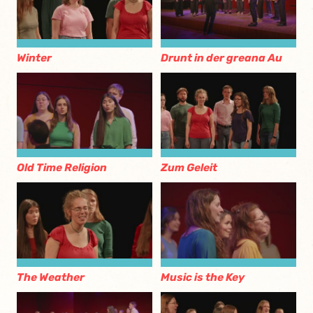
Winter
Drunt in der greana Au
Old Time Religion
Zum Geleit
The Weather
Music is the Key