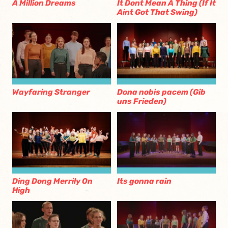
A Million Dreams
It Dont Mean A Thing (If It
Aint Got That Swing)
Wayfaring Stranger
Dona nobis pacem (Gib
uns Frieden)
Ding Dong Merrily On
Its gonna rain
High