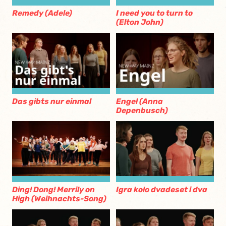
Remedy (Adele)
I need you to turn to
(Elton John)
Das gibts nur einmal
Engel (Anna
Depenbusch)
Ding! Dong! Merrily on
Igra kolo dvadeset i dva
High (Weihnachts-Song)