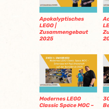
Apokalyptisches
Ad
LEGO |
LE
Zusammengebaut
Z
2025
2
Modernes LEGO
30
Classic Space MOC –
B