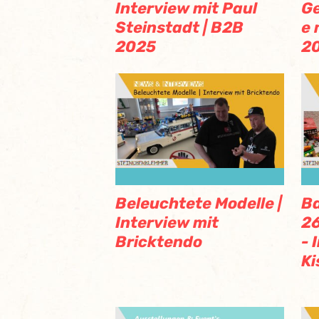
Interview mit Paul
G
Steinstadt | B2B
e 
2025
2
Beleuchtete Modelle |
B
Interview mit
26
Bricktendo
- 
Ki