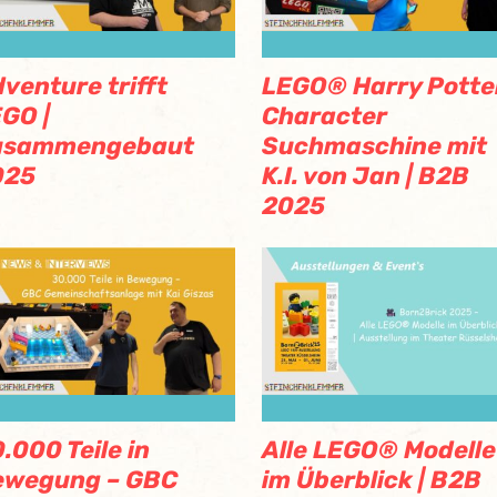
venture trifft
LEGO® Harry Potte
GO |
Character
usammengebaut
Suchmaschine mit
025
K.I. von Jan | B2B
2025
.000 Teile in
Alle LEGO® Modelle
ewegung – GBC
im Überblick | B2B