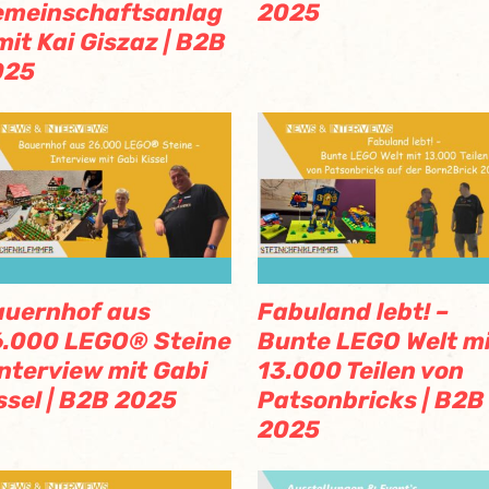
emeinschaftsanlag
2025
mit Kai Giszaz | B2B
025
auernhof aus
Fabuland lebt! –
.000 LEGO® Steine
Bunte LEGO Welt m
Interview mit Gabi
13.000 Teilen von
ssel | B2B 2025
Patsonbricks | B2B
2025