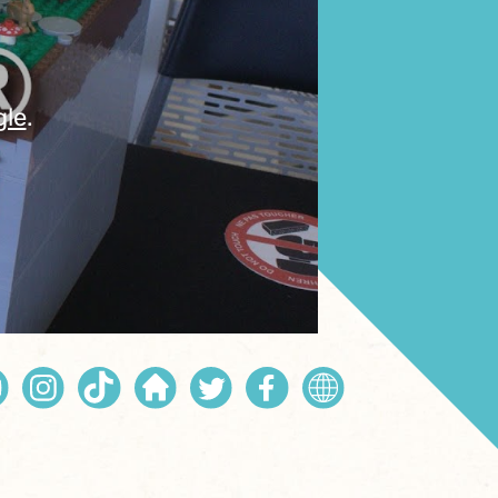
gle
.