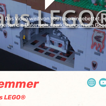
Das Video wird von Youtube eingebettet.
 gelten die
Datenschutzerklärungen von Goo
lemmer
us LEGO®