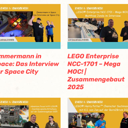
immermann in
LEGO Enterprise
ace: Das Interview
NCC-1701 – Mega
r Space City
MOC! |
Zusammengebaut
2025