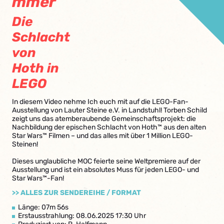
mmer
Die
Schlacht
von
Hoth in
LEGO
In diesem Video nehme Ich euch mit auf die LEGO-Fan-
Ausstellung von Lauter Steine e.V. in Landstuhl! Torben Schild
zeigt uns das atemberaubende Gemeinschaftsprojekt: die
Nachbildung der epischen Schlacht von Hoth™ aus den alten
Star Wars™ Filmen – und das alles mit über 1 Million LEGO-
Steinen!
Dieses unglaubliche MOC feierte seine Weltpremiere auf der
Ausstellung und ist ein absolutes Muss für jeden LEGO- und
Star Wars™-Fan!
>> ALLES ZUR SENDEREIHE / FORMAT
Länge: 07m 56s
Erstausstrahlung: 08.06.2025 17:30 Uhr