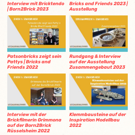
Interview mit Bricktendo
Bricks and Friends 2023 |
| Born2Brick 2023
Ausstellung
Patsonbricks zeigt sein
Rundgang & Interview
Pattys | Bricks and
auf der Ausstellung
Friends 2022
Zusammengebaut 2023
Interview mit der
Klemmbausteine auf der
Brickfilmerin Grimmona
Inspiration Modellbau
auf der Born2Brick
2022
Rüsselsheim 2022