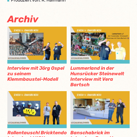
Produziert von: R. Halfmann
Archiv
Interview mit Jörg Ospel
Lummerland in der
zu seinem
Hunsrücker Steinewelt
Klemmbaustei-Modell
Interview mit Vera
Bartsch
Rollentausch! Bricktendo
Banschabrick im