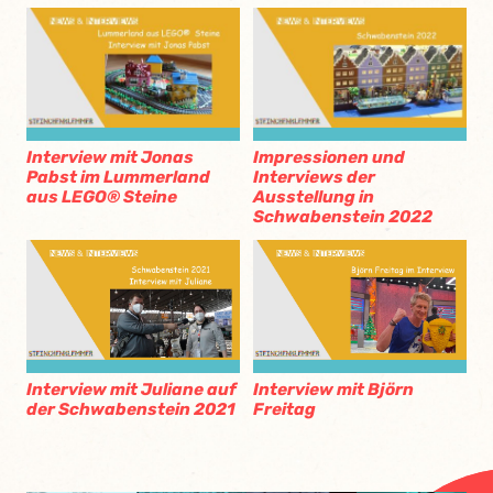
Interview mit Jonas
Impressionen und
Pabst im Lummerland
Interviews der
aus LEGO® Steine
Ausstellung in
Schwabenstein 2022
Interview mit Juliane auf
Interview mit Björn
der Schwabenstein 2021
Freitag