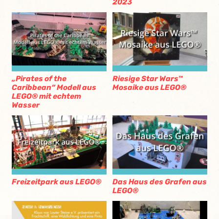
2023
„Pirates of the
Riesige Star Wars™
Caribbean“ Modell aus
Mosaike aus LEGO®
LEGO® mit echtem
Wasser
Freizeitpark aus LEGO®
Das Haus des Grafen aus
LEGO®