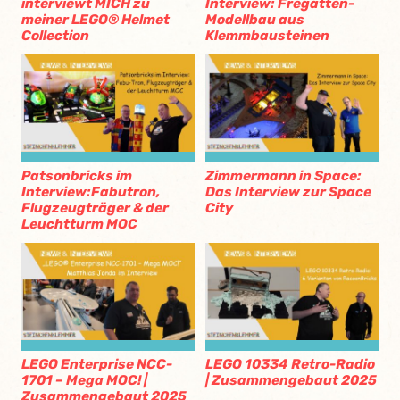
interviewt MICH zu
Interview: Fregatten-
meiner LEGO® Helmet
Modellbau aus
Collection
Klemmbausteinen
Patsonbricks im
Zimmermann in Space:
Interview:Fabutron,
Das Interview zur Space
Flugzeugträger & der
City
Leuchtturm MOC
LEGO Enterprise NCC-
LEGO 10334 Retro-Radio
1701 – Mega MOC! |
| Zusammengebaut 2025
Zusammengebaut 2025