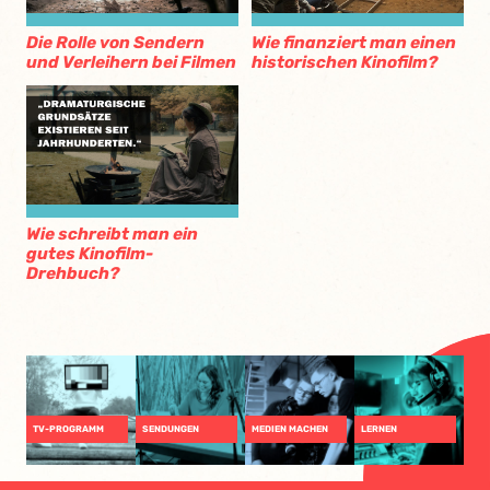
Die Rolle von Sendern
Wie finanziert man einen
und Verleihern bei Filmen
historischen Kinofilm?
Wie schreibt man ein
gutes Kinofilm-
Drehbuch?
TV-PROGRAMM
SENDUNGEN
MEDIEN MACHEN
LERNEN