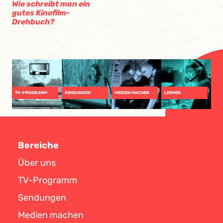
Wie schreibt man ein
gutes Kinofilm-
Drehbuch?
TV-PROGRAMM
SENDUNGEN
MEDIEN MACHEN
LERNEN
Bereiche
Über uns
TV-Programm
Sendungen
Medien machen