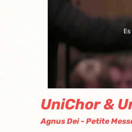
Es
UniChor & U
Agnus Dei - Petite Mess