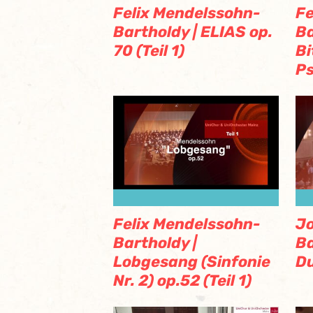
Felix Mendelssohn-
Fe
Bartholdy | ELIAS op.
Ba
70 (Teil 1)
Bi
Ps
Felix Mendelssohn-
J
Bartholdy |
Ba
Lobgesang (Sinfonie
D
Nr. 2) op.52 (Teil 1)