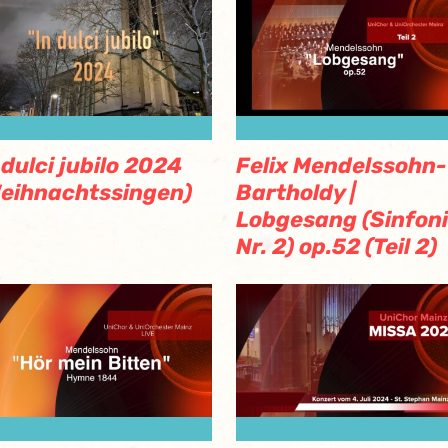
 dulci jubilo 2024
Felix Mendelssohn-
eihnachtssingen)
Bartholdy |
Lobgesang (Sinfon
Nr. 2) op.52 (Teil 2)