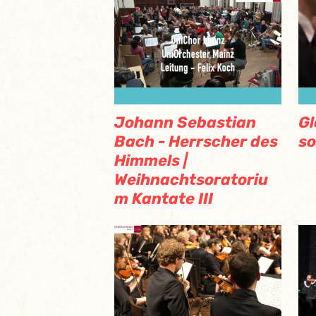
Johann Sebastian
Gl
Bach - Herrscher des
so
Himmels |
Weihnachtsoratoriu
m Kantate III