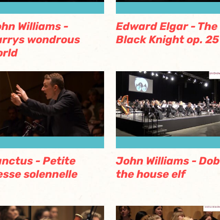
hn Williams -
Edward Elgar - The
arrys wondrous
Black Knight op. 25
rld
nctus - Petite
John Williams - Do
sse solennelle
the house elf