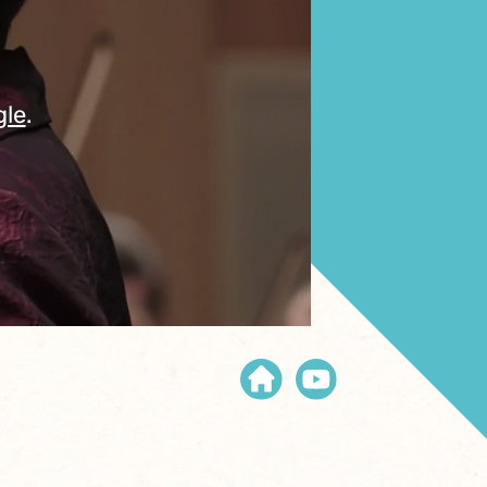
gle
.