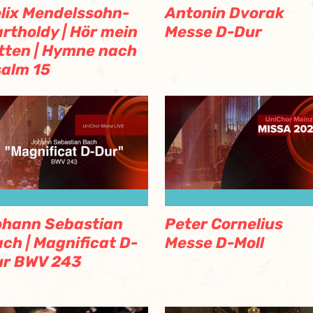
lix Mendelssohn-
Antonin Dvorak
rtholdy | Hör mein
Messe D-Dur
tten | Hymne nach
alm 15
ohann Sebastian
Peter Cornelius
ch | Magnificat D-
Messe D-Moll
ur BWV 243