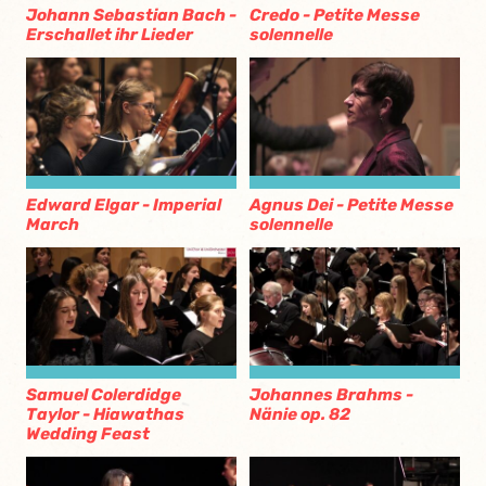
Johann Sebastian Bach -
Credo - Petite Messe
Erschallet ihr Lieder
solennelle
Edward Elgar - Imperial
Agnus Dei - Petite Messe
March
solennelle
Samuel Colerdidge
Johannes Brahms -
Taylor - Hiawathas
Nänie op. 82
Wedding Feast