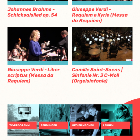
Johannes Brahms -
Giuseppe Verdi -
Schicksalslied op. 54
Requiem e Kyrie (Messa
da Requiem)
Giuseppe Verdi - Liber
Camille Saint-Saens |
scriptus (Messa da
Sinfonie Nr. 3 C-Moll
Requiem)
(Orgelsinfonie)
TV-PROGRAMM
SENDUNGEN
MEDIEN MACHEN
LERNEN