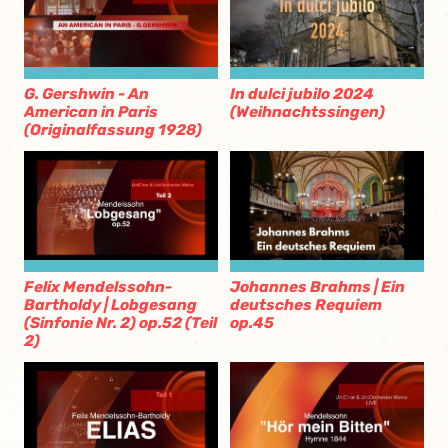
G. Gershwin - An
In dulci jubilo 2024
American in Paris
(Weihnachtssingen)
(Originalfassung 1928)
Felix Mendelssohn-
Johannes Brahms | Ein
Bartholdy | Lobgesang
deutsches Requiem
(Sinfonie Nr. 2) op.52 (Teil
op.45
2)