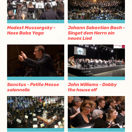
Modest Mussorgsky -
Johann Sebastian Bach -
Hexe Baba Yaga
Singet dem Herrn ein
neues Lied
Sanctus - Petite Messe
John Williams - Dobby
solennelle
the house elf