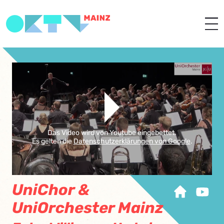
Das Video wird von Youtube eingebettet.
Es gelten die
Datenschutzerklärungen von Google
.
UniChor &
UniOrchester Mainz