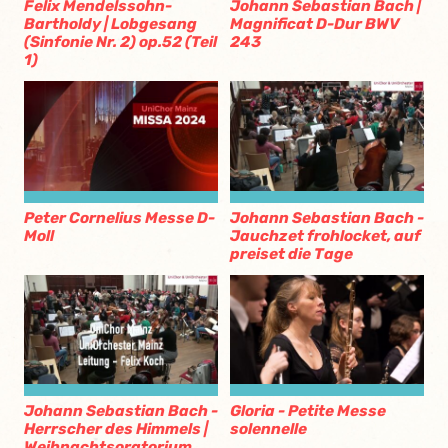
Felix Mendelssohn-
Johann Sebastian Bach |
Bartholdy | Lobgesang
Magnificat D-Dur BWV
(Sinfonie Nr. 2) op.52 (Teil
243
1)
Peter Cornelius Messe D-
Johann Sebastian Bach -
Moll
Jauchzet frohlocket, auf
preiset die Tage
Johann Sebastian Bach -
Gloria - Petite Messe
Herrscher des Himmels |
solennelle
Weihnachtsoratorium