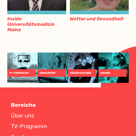
Inside
Wetter und Gesundheit
Universitätsmedizin
Mainz
TV-PROGRAMM
SENDUNGEN
MEDIEN MACHEN
LERNEN
Bereiche
Über uns
TV-Programm