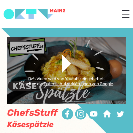
Das Video wird von Youtube eingebettet.
Es gelten die
Datenschutzerklärungen von Google
.
ChefsStuff
Käsespätzle