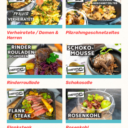
Verheiratete / Damen &
Pilzrahmgeschnetzeltes
Herren
Rinderroullade
Schokosoße
Flanksteak
Rosenkohl