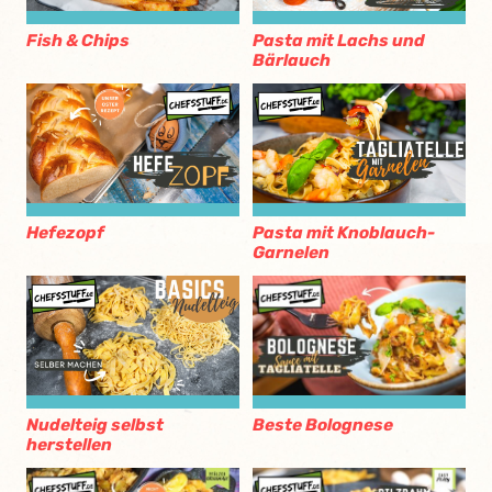
Fish & Chips
Pasta mit Lachs und
Bärlauch
Hefezopf
Pasta mit Knoblauch-
Garnelen
Beste Bolognese
Nudelteig selbst
herstellen