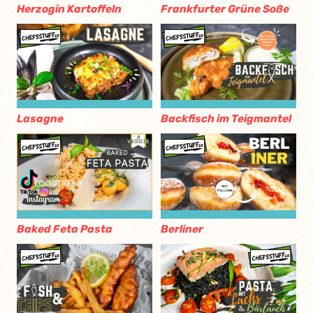
Herzogin Kartoffeln
Frankfurter Grüne Soße
Lasagne
Backfisch im Teigmantel
Baked Feta Pasta
Berliner