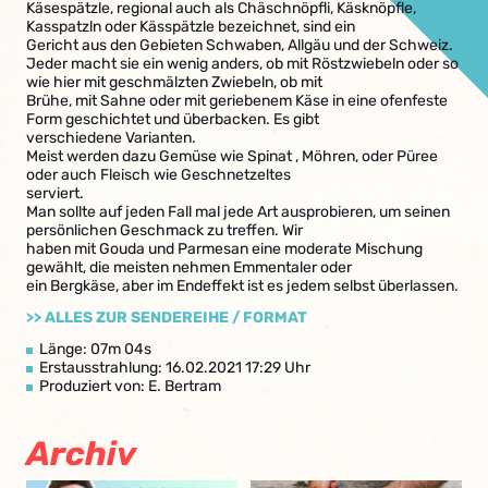
Käsespätzle, regional auch als Chäschnöpfli, Käsknöpfle,
Kasspatzln oder Kässpätzle bezeichnet, sind ein
Gericht aus den Gebieten Schwaben, Allgäu und der Schweiz.
Jeder macht sie ein wenig anders, ob mit Röstzwiebeln oder so
wie hier mit geschmälzten Zwiebeln, ob mit
Brühe, mit Sahne oder mit geriebenem Käse in eine ofenfeste
Form geschichtet und überbacken. Es gibt
verschiedene Varianten.
Meist werden dazu Gemüse wie Spinat , Möhren, oder Püree
oder auch Fleisch wie Geschnetzeltes
serviert.
Man sollte auf jeden Fall mal jede Art ausprobieren, um seinen
persönlichen Geschmack zu treffen. Wir
haben mit Gouda und Parmesan eine moderate Mischung
gewählt, die meisten nehmen Emmentaler oder
ein Bergkäse, aber im Endeffekt ist es jedem selbst überlassen.
>> ALLES ZUR SENDEREIHE / FORMAT
Länge: 07m 04s
Erstausstrahlung: 16.02.2021 17:29 Uhr
Produziert von: E. Bertram
Archiv