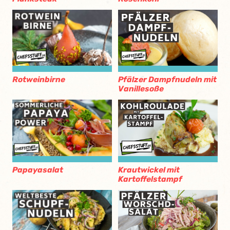
Rotweinbirne
Pfälzer Dampfnudeln mit
Vanillesoße
Papayasalat
Krautwickel mit
Kartoffelstampf