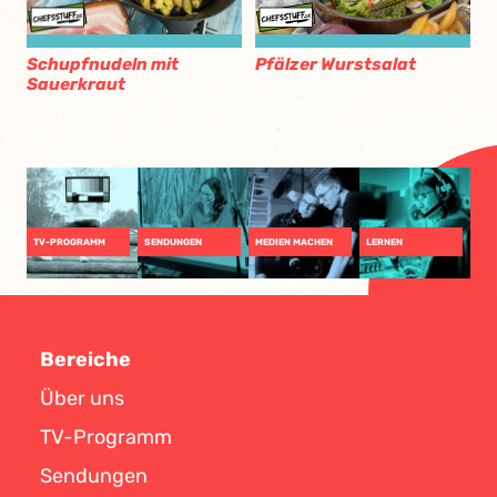
Schupfnudeln mit
Pfälzer Wurstsalat
Sauerkraut
TV-PROGRAMM
SENDUNGEN
MEDIEN MACHEN
LERNEN
Bereiche
Über uns
TV-Programm
Sendungen