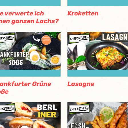
e verwerte ich
Kroketten
nen ganzen Lachs?
ankfurter Grüne
Lasagne
oße