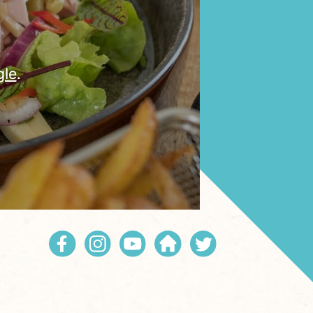
gle
.