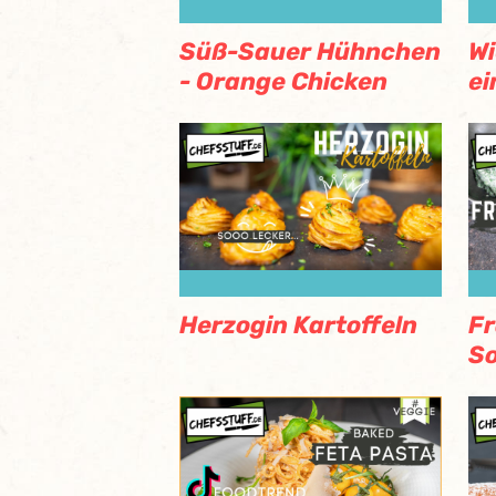
Süß-Sauer Hühnchen
Wi
- Orange Chicken
ei
Herzogin Kartoffeln
Fr
S