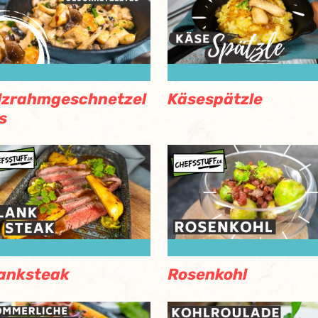
lzrahmgeschnetzel
Käsespätzle
s
anksteak
Rosenkohl