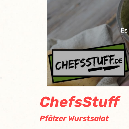
Es
ChefsStuff
Pfälzer Wurstsalat