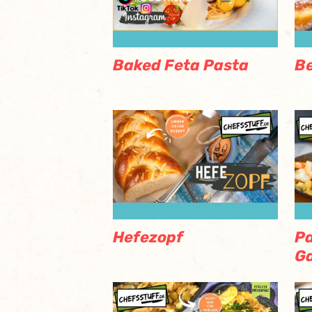
Baked Feta Pasta
Be
Hefezopf
Pa
Ga