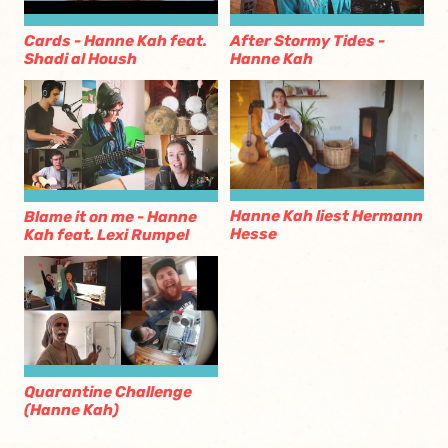
Cards - Hanne Kah feat.
After Stormy Tides -
Shadi al Housh
Hanne Kah
Hanne Kah liest Hermann
Blame it on me - Hanne
Hesse
Kah feat. Lexi Rumpel
Quarantine Challenge
(Hanne Kah)