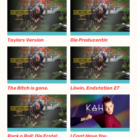
Taylors Version
Die Produzentin
The Bitch is gone.
Löwin, Endstation 27
Rock n Roll: Die Erste!
I Cant Have You