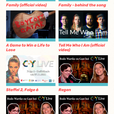
Family (official video)
Family - behind the song
A Game to Win a Life to
Tell Me Who I Am (official
Lose
video)
Staffel 2, Folge 6
Regen