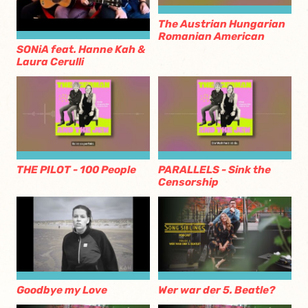
The Austrian Hungarian
Romanian American
SONiA feat. Hanne Kah &
Laura Cerulli
THE PILOT - 100 People
PARALLELS - Sink the
Censorship
Goodbye my Love
Wer war der 5. Beatle?