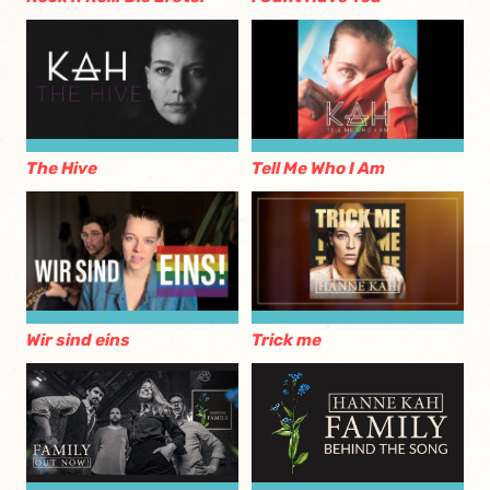
The Hive
Tell Me Who I Am
Wir sind eins
Trick me