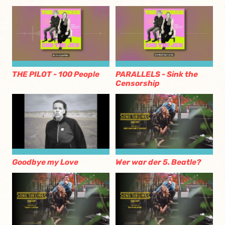
THE PILOT - 100 People
PARALLELS - Sink the
Censorship
Goodbye my Love
Wer war der 5. Beatle?