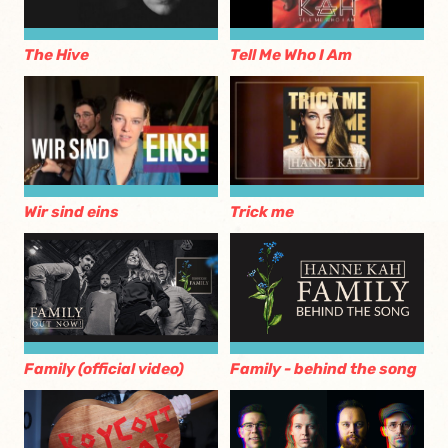
The Hive
Tell Me Who I Am
Wir sind eins
Trick me
Family (official video)
Family - behind the song