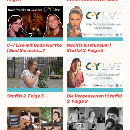
C-Y Live mit Bodo Wartke
Nachts im Museum |
| Sind Sie nicht...?
Staffel 2, Folge 5
Staffel 2, Folge 3
Die Vergessenen | Staffel
2, Folge 2