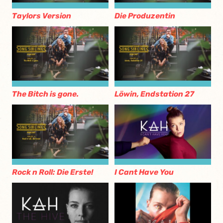
Taylors Version
Die Produzentin
The Bitch is gone.
Löwin, Endstation 27
Rock n Roll: Die Erste!
I Cant Have You