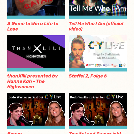
A Game to Win a Life to
Tell Me Who I Am (official
Lose
video)
thanXlili presented by
Staffel 2, Folge 6
Hanne Kah - The
Highwomen
Regen
Zweifel und Zuversicht