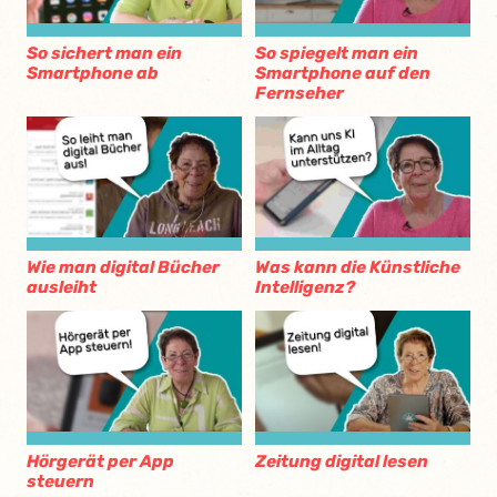
So sichert man ein
So spiegelt man ein
Smartphone ab
Smartphone auf den
Fernseher
Wie man digital Bücher
Was kann die Künstliche
ausleiht
Intelligenz?
Hörgerät per App
Zeitung digital lesen
steuern