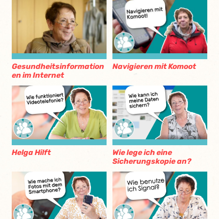
Gesundheitsinformation
Navigieren mit Komoot
en im Internet
Helga Hilft
Wie lege ich eine
Sicherungskopie an?