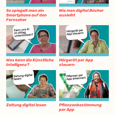
So spiegelt man ein
Wie man digital Bücher
Smartphone auf den
ausleiht
Fernseher
Was kann die Künstliche
Hörgerät per App
Intelligenz?
steuern
Zeitung digital lesen
Pflanzenbestimmung
per App