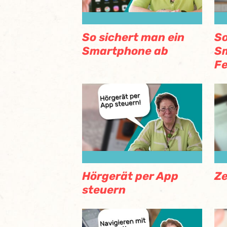
So sichert man ein
So
Smartphone ab
S
F
Hörgerät per App
Ze
steuern