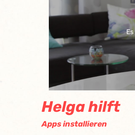
Es
Helga hilft
Apps installieren