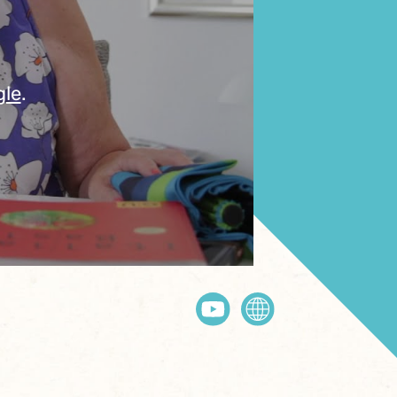
gle
.