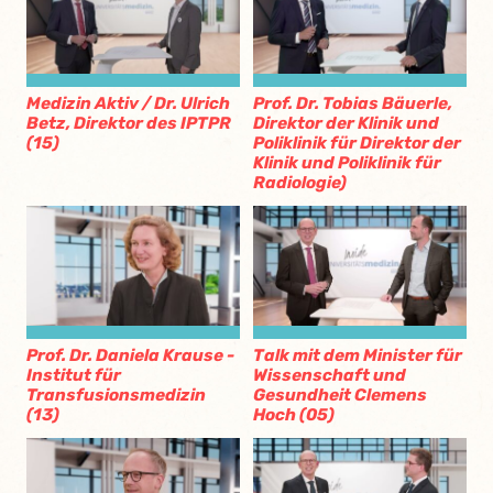
Medizin Aktiv / Dr. Ulrich
Prof. Dr. Tobias Bäuerle,
Betz, Direktor des IPTPR
Direktor der Klinik und
(15)
Poliklinik für Direktor der
Klinik und Poliklinik für
Radiologie)
Prof. Dr. Daniela Krause -
Talk mit dem Minister für
Institut für
Wissenschaft und
Transfusionsmedizin
Gesundheit Clemens
(13)
Hoch (05)