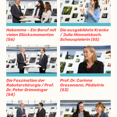
Hebamme – Ein Beruf mit
Die ausgebildete Kranke
vielen Glücksmomenten
/ Julia Himmelsbach,
(56)
Schauspielerin (55)
Die Faszination der
Prof. Dr. Corinna
Roboterchirurgie / Prof.
Grasemann, Pädiatrie
Dr. Peter Grimminger
(53)
(54)