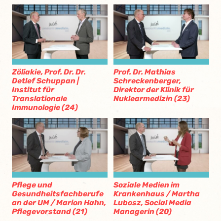
Zöliakie, Prof. Dr. Dr.
Prof. Dr. Mathias
Detlef Schuppan |
Schreckenberger,
Institut für
Direktor der Klinik für
Translationale
Nuklearmedizin (23)
Immunologie (24)
Pflege und
Soziale Medien im
Gesundheitsfachberufe
Krankenhaus / Martha
an der UM / Marion Hahn,
Lubosz, Social Media
Pflegevorstand (21)
Managerin (20)