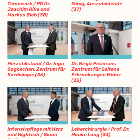
Teamwork / PD Dr.
König, Auszubildende
Joachim Riße und
(37)
Markus Bleh (38)
Herzstillstand / Dr. Ingo
Dr. Birgit Petersen,
Sagoschen, Zentrum für
Zentrum für Seltene
Kardiologie (36)
Erkrankungen Mainz
(35)
Intensivpflege mit Herz
Leberchirurgie / Prof. Dr.
und Hightech / Sinan
Hauke Lang (33)