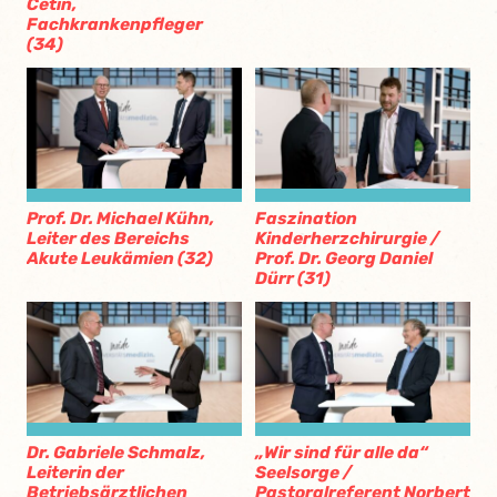
Cetin,
Fachkrankenpfleger
(34)
Prof. Dr. Michael Kühn,
Faszination
Leiter des Bereichs
Kinderherzchirurgie /
Akute Leukämien (32)
Prof. Dr. Georg Daniel
Dürr (31)
Dr. Gabriele Schmalz,
„Wir sind für alle da“
Leiterin der
Seelsorge /
Betriebsärztlichen
Pastoralreferent Norbert