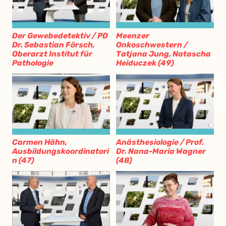
Der Gewebedetektiv / PD
Meenzer
Dr. Sebastian Försch,
Onkoschwestern /
Oberarzt Institut für
Tatjana Jung, Natascha
Pathologie
Heiduczek (49)
Carmen Hähn,
Anästhesiologie / Prof.
Ausbildungskoordinatori
Dr. Nana-Maria Wagner
n (47)
(48)