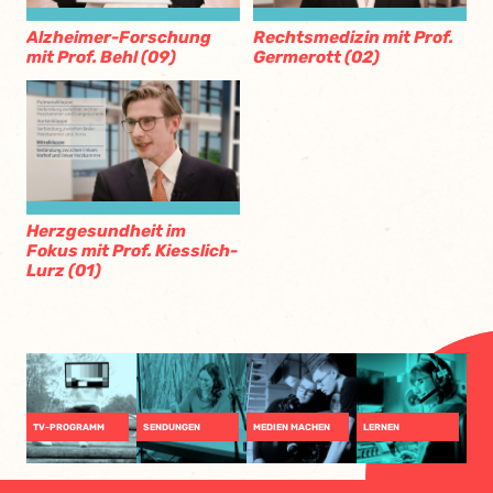
Alzheimer-Forschung
Rechtsmedizin mit Prof.
mit Prof. Behl (09)
Germerott (02)
Herzgesundheit im
Fokus mit Prof. Kiesslich-
Lurz (01)
TV-PROGRAMM
SENDUNGEN
MEDIEN MACHEN
LERNEN