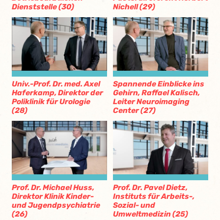
Dienststelle (30)
Nichell (29)
Univ.-Prof. Dr. med. Axel
Spannende Einblicke ins
Haferkamp, Direktor der
Gehirn, Raffael Kalisch,
Poliklinik für Urologie
Leiter Neuroimaging
(28)
Center (27)
Prof. Dr. Michael Huss,
Prof. Dr. Pavel Dietz,
Direktor Klinik Kinder-
Instituts für Arbeits-,
und Jugendpsychiatrie
Sozial- und
(26)
Umweltmedizin (25)