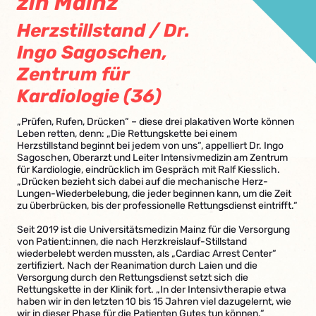
zin Mainz
Herzstillstand / Dr.
Ingo Sagoschen,
Zentrum für
Kardiologie (36)
„Prüfen, Rufen, Drücken“ – diese drei plakativen Worte können
Leben retten, denn: „Die Rettungskette bei einem
Herzstillstand beginnt bei jedem von uns“, appelliert Dr. Ingo
Sagoschen, Oberarzt und Leiter Intensivmedizin am Zentrum
für Kardiologie, eindrücklich im Gespräch mit Ralf Kiesslich.
„Drücken bezieht sich dabei auf die mechanische Herz-
Lungen-Wiederbelebung, die jeder beginnen kann, um die Zeit
zu überbrücken, bis der professionelle Rettungsdienst eintrifft.“
Seit 2019 ist die Universitätsmedizin Mainz für die Versorgung
von Patient:innen, die nach Herzkreislauf-Stillstand
wiederbelebt werden mussten, als „Cardiac Arrest Center“
zertifiziert. Nach der Reanimation durch Laien und die
Versorgung durch den Rettungsdienst setzt sich die
Rettungskette in der Klinik fort. „In der Intensivtherapie etwa
haben wir in den letzten 10 bis 15 Jahren viel dazugelernt, wie
wir in dieser Phase für die Patienten Gutes tun können.“