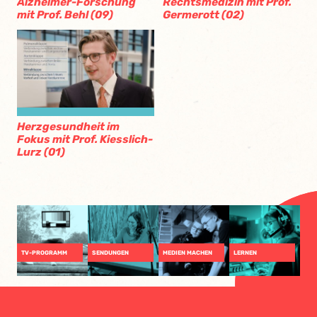
Alzheimer-Forschung
Rechtsmedizin mit Prof.
mit Prof. Behl (09)
Germerott (02)
Herzgesundheit im
Fokus mit Prof. Kiesslich-
Lurz (01)
TV-PROGRAMM
SENDUNGEN
MEDIEN MACHEN
LERNEN