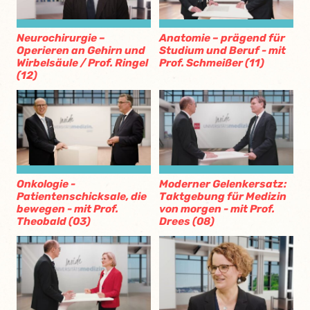
Neurochirurgie –
Anatomie – prägend für
Operieren an Gehirn und
Studium und Beruf - mit
Wirbelsäule / Prof. Ringel
Prof. Schmeißer (11)
(12)
Onkologie -
Moderner Gelenkersatz:
Patientenschicksale, die
Taktgebung für Medizin
bewegen - mit Prof.
von morgen - mit Prof.
Theobald (03)
Drees (08)