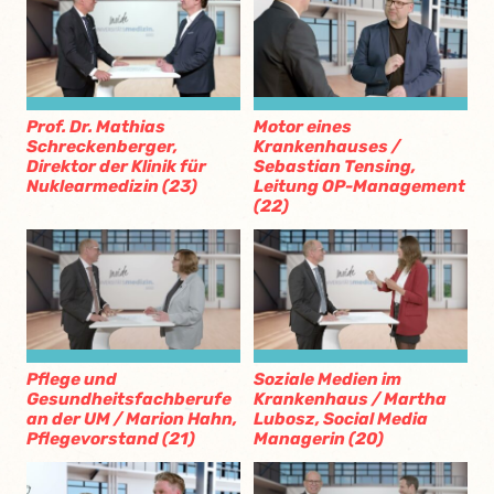
Prof. Dr. Mathias
Motor eines
Schreckenberger,
Krankenhauses /
Direktor der Klinik für
Sebastian Tensing,
Nuklearmedizin (23)
Leitung OP-Management
(22)
Pflege und
Soziale Medien im
Gesundheitsfachberufe
Krankenhaus / Martha
an der UM / Marion Hahn,
Lubosz, Social Media
Pflegevorstand (21)
Managerin (20)