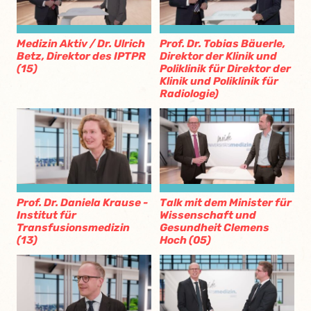
Medizin Aktiv / Dr. Ulrich
Prof. Dr. Tobias Bäuerle,
Betz, Direktor des IPTPR
Direktor der Klinik und
(15)
Poliklinik für Direktor der
Klinik und Poliklinik für
Radiologie)
Prof. Dr. Daniela Krause -
Talk mit dem Minister für
Institut für
Wissenschaft und
Transfusionsmedizin
Gesundheit Clemens
(13)
Hoch (05)