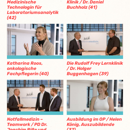
Medizinische
Klinik / Dr. Daniel
Technologin für
Buchholz (41)
Laboratoriumsanalytik
(42)
Katharina Roos,
Die Rudolf Frey Lernklinik
onkologische
/ Dr. Holger
Fachpflegerin (40)
Buggenhagen (39)
Notfallmedizin –
Ausbildung im OP / Helen
Teamwork / PD Dr.
König, Auszubildende
Joachim Riße und
(37)