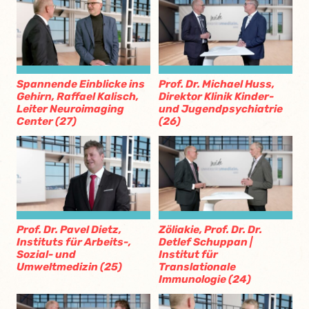
Spannende Einblicke ins
Prof. Dr. Michael Huss,
Gehirn, Raffael Kalisch,
Direktor Klinik Kinder-
Leiter Neuroimaging
und Jugendpsychiatrie
Center (27)
(26)
Prof. Dr. Pavel Dietz,
Zöliakie, Prof. Dr. Dr.
Instituts für Arbeits-,
Detlef Schuppan |
Sozial- und
Institut für
Umweltmedizin (25)
Translationale
Immunologie (24)