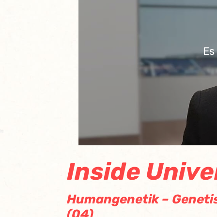
Es
Inside Univ
Humangenetik – Genetis
(04)