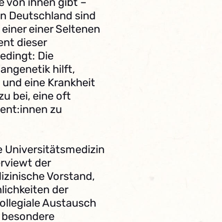
ge von ihnen gibt –
In Deutschland sind
einer einer Seltenen
ent dieser
edingt: Die
angenetik hilft,
 und eine Krankheit
u bei, eine oft
ient:innen zu
 Universitätsmedizin
erviewt der
zinische Vorstand,
nlichkeiten der
ollegiale Austausch
 besondere