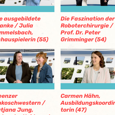
e ausgebildete
Die Faszination der
anke / Julia
Roboterchirurgie /
immelsbach,
Prof. Dr. Peter
hauspielerin (55)
Grimminger (54)
eenzer
Carmen Hähn,
nkoschwestern /
Ausbildungskoordi
tjana Jung,
torin (47)