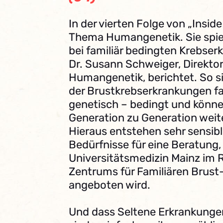
In der vierten Folge von „Insi
Thema Humangenetik. Sie spielt
bei familiär bedingten Krebser
Dr. Susann Schweiger, Direktori
Humangenetik, berichtet. So s
der Brustkrebserkrankungen fam
genetisch – bedingt und könn
Generation zu Generation wei
Hieraus entstehen sehr sensibl
Bedürfnisse für eine Beratung, 
Universitätsmedizin Mainz im
Zentrums für Familiären Brust
angeboten wird.
Und dass Seltene Erkrankungen