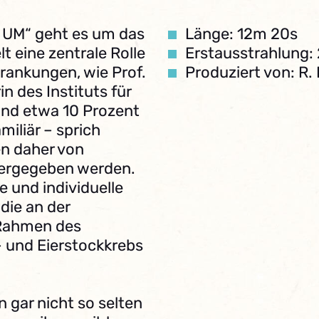
de UM“ geht es um das
Länge: 12m 20s
 eine zentrale Rolle
Erstausstrahlung:
krankungen, wie Prof.
Produziert von: R. 
n des Instituts für
ind etwa 10 Prozent
iliär – sprich
en daher von
tergegeben werden.
e und individuelle
die an der
 Rahmen des
- und Eierstockkrebs
 gar nicht so selten