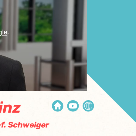
gle
.
inz
f. Schweiger