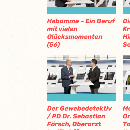
Hebamme – Ein Beruf
Di
mit vielen
Kr
Glücksmomenten
H
(56)
Sc
Der Gewebedetektiv
M
/ PD Dr. Sebastian
O
Försch, Oberarzt
Ta