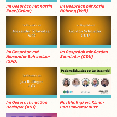
Im Gespräch mit Katrin
Im Gespräch mit Katja
Eder (Grüne)
Bühring (Volt)
Im Gespräch mit
Im Gespräch mit Gordon
Alexander Schweitzer
Schnieder (CDU)
(SPD)
Im Gespräch mit Jan
Nachhaltigkeit, Klima-
Bollinger (AfD)
und Umweltschutz