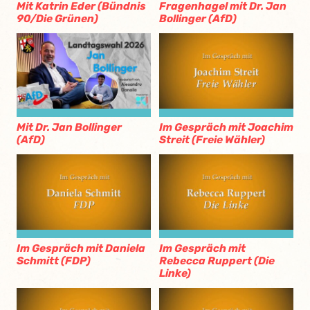
Mit Katrin Eder (Bündnis
Fragenhagel mit Dr. Jan
90/Die Grünen)
Bollinger (AfD)
Mit Dr. Jan Bollinger
Im Gespräch mit Joachim
(AfD)
Streit (Freie Wähler)
Im Gespräch mit Daniela
Im Gespräch mit
Schmitt (FDP)
Rebecca Ruppert (Die
Linke)