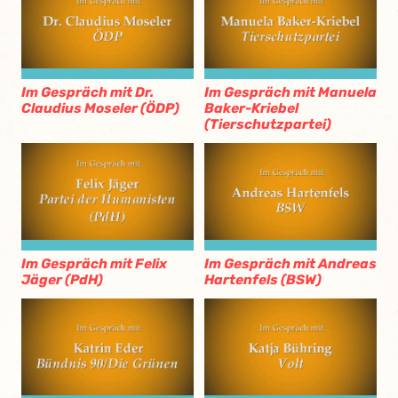
Im Gespräch mit Dr.
Im Gespräch mit Manuela
Claudius Moseler (ÖDP)
Baker-Kriebel
(Tierschutzpartei)
Im Gespräch mit Felix
Im Gespräch mit Andreas
Jäger (PdH)
Hartenfels (BSW)