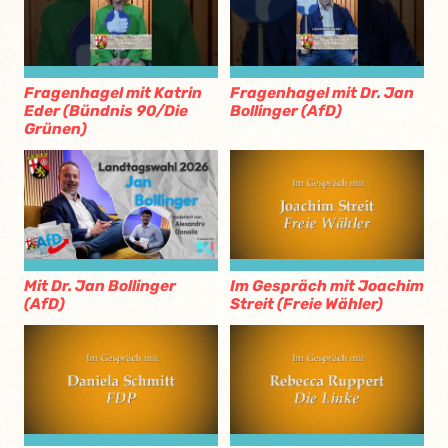
Fragenhagel mit Katrin
Fragenhagel mit Dr. Jan
Eder (Bündnis 90/Die
Bollinger (AfD)
Grünen)
Mit Dr. Jan Bollinger
Im Gespräch mit Joachim
(AfD)
Streit (Freie Wähler)