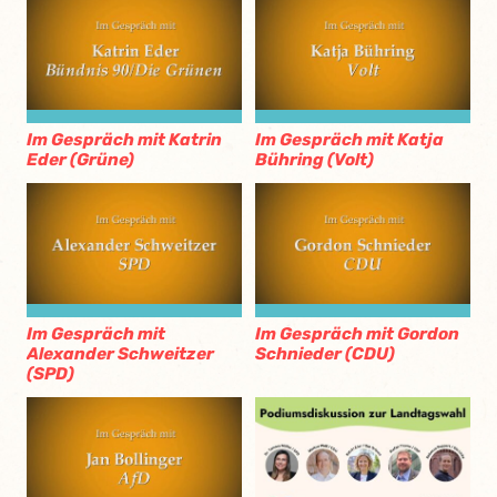
Im Gespräch mit Katrin
Im Gespräch mit Katja
Eder (Grüne)
Bühring (Volt)
Im Gespräch mit
Im Gespräch mit Gordon
Alexander Schweitzer
Schnieder (CDU)
(SPD)