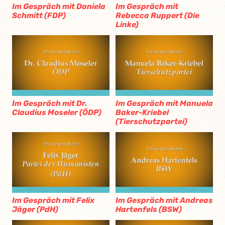
Im Gespräch mit Daniela
Im Gespräch mit
Schmitt (FDP)
Rebecca Ruppert (Die
Linke)
Im Gespräch mit Dr.
Im Gespräch mit Manuela
Claudius Moseler (ÖDP)
Baker-Kriebel
(Tierschutzpartei)
Im Gespräch mit Felix
Im Gespräch mit Andreas
Jäger (PdH)
Hartenfels (BSW)