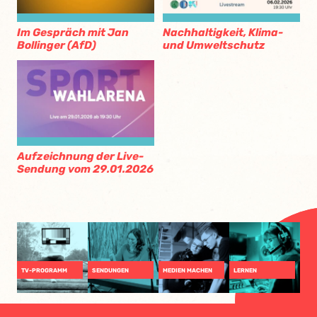
Im Gespräch mit Jan
Nachhaltigkeit, Klima-
Bollinger (AfD)
und Umweltschutz
Aufzeichnung der Live-
Sendung vom 29.01.2026
TV-PROGRAMM
SENDUNGEN
MEDIEN MACHEN
LERNEN