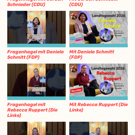
Schnieder (CDU)
(CDU)
Fragenhagel mit Daniela
Mit Daniela Schmitt
Schmitt (FDP)
(FDP)
Fragenhagel mit
Mit Rebecca Ruppert (Die
Rebecca Ruppert (Die
Linke)
Linke)