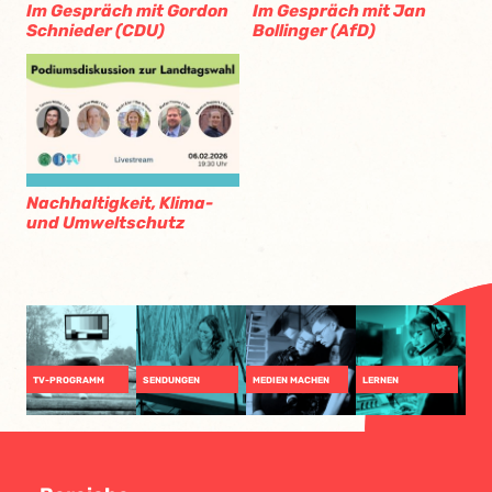
Im Gespräch mit Gordon
Im Gespräch mit Jan
Schnieder (CDU)
Bollinger (AfD)
Nachhaltigkeit, Klima-
und Umweltschutz
TV-PROGRAMM
SENDUNGEN
MEDIEN MACHEN
LERNEN