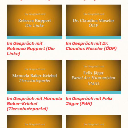
Im Gespräch mit
Im Gespräch mit Dr.
Rebecca Ruppert (Die
Claudius Moseler (ÖDP)
Linke)
Im Gespräch mit Manuela
Im Gespräch mit Felix
Baker-Kriebel
Jäger (PdH)
(Tierschutzpartei)