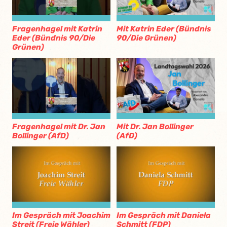
Fragenhagel mit Katrin
Mit Katrin Eder (Bündnis
Eder (Bündnis 90/Die
90/Die Grünen)
Grünen)
Fragenhagel mit Dr. Jan
Mit Dr. Jan Bollinger
Bollinger (AfD)
(AfD)
Im Gespräch mit Joachim
Im Gespräch mit Daniela
Streit (Freie Wähler)
Schmitt (FDP)