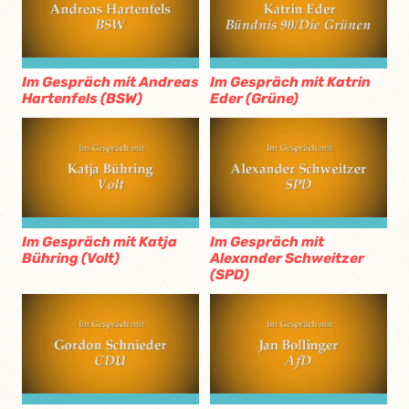
Im Gespräch mit Andreas
Im Gespräch mit Katrin
Hartenfels (BSW)
Eder (Grüne)
Im Gespräch mit Katja
Im Gespräch mit
Bühring (Volt)
Alexander Schweitzer
(SPD)