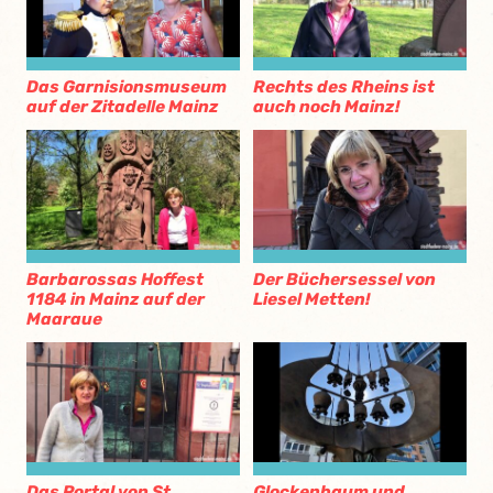
Das Garnisionsmuseum
Rechts des Rheins ist
auf der Zitadelle Mainz
auch noch Mainz!
Barbarossas Hoffest
Der Büchersessel von
1184 in Mainz auf der
Liesel Metten!
Maaraue
Das Portal von St.
Glockenbaum und