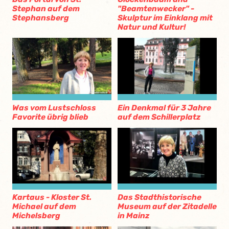
Stephan auf dem
"Beamtenwecker" -
Stephansberg
Skulptur im Einklang mit
Natur und Kultur!
Was vom Lustschloss
Ein Denkmal für 3 Jahre
Favorite übrig blieb
auf dem Schillerplatz
Kartaus - Kloster St.
Das Stadthistorische
Michael auf dem
Museum auf der Zitadelle
Michelsberg
in Mainz