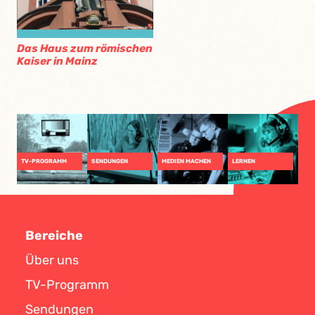
Das Haus zum römischen
Kaiser in Mainz
TV-PROGRAMM
SENDUNGEN
MEDIEN MACHEN
LERNEN
Bereiche
Über uns
TV-Programm
Sendungen