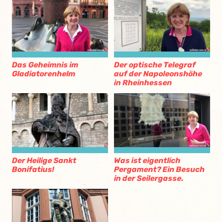
Das Geheimnis im
Der optische Telegraf
Gladiatorenhelm
auf der Napoleonshöhe
in Rheinhessen
Der Heilige Sankt
Was ist eigentlich
Bonifatius!
Pergament? Ein Besuch
in der Seilergasse.