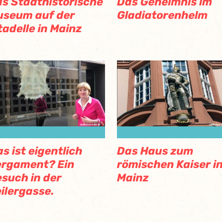
s Stadthistorische
Das Geheimnis im
useum auf der
Gladiatorenhelm
tadelle in Mainz
s ist eigentlich
Das Haus zum
rgament? Ein
römischen Kaiser i
such in der
Mainz
ilergasse.