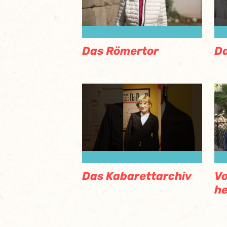
Das Römertor
Da
Das Kabarettarchiv
Vo
h