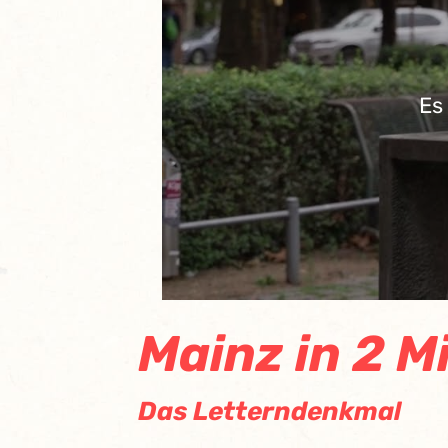
Es
Mainz in 2 M
Das Letterndenkmal