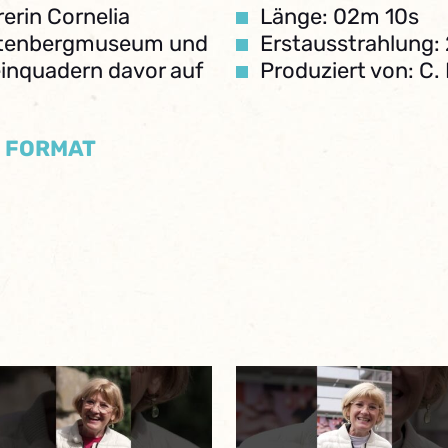
rerin Cornelia
Länge: 02m 10s
utenbergmuseum und
Erstausstrahlung:
teinquadern davor auf
Produziert von: C
/ FORMAT