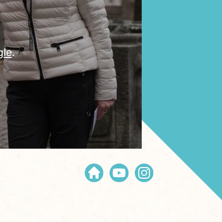
gle
.