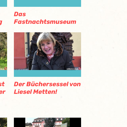
Das
g
Fastnachtsmuseum
st
Der Büchersessel von
er
Liesel Metten!