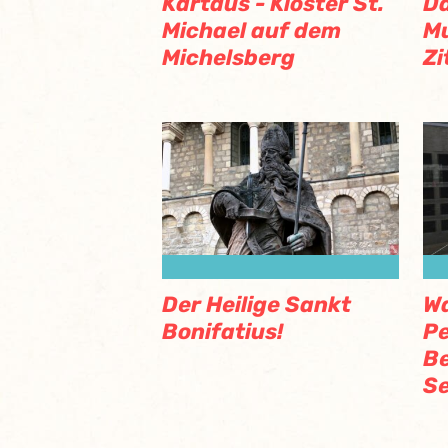
Kartaus - Kloster St.
Da
Michael auf dem
M
Michelsberg
Zi
Der Heilige Sankt
Wa
Bonifatius!
Pe
Be
Se