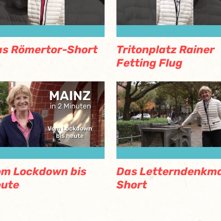
s Römertor-Short
Tritonplatz Rainer
Fetting Flug
m Lockdown bis
Das Letterndenkma
eute
Short