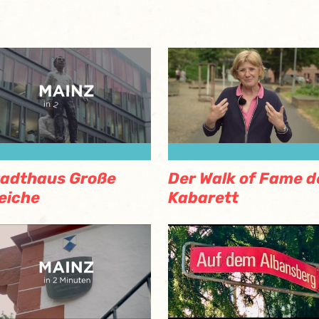
tadthaus Große
Der Walk of Fame d
eiche
Kabarett