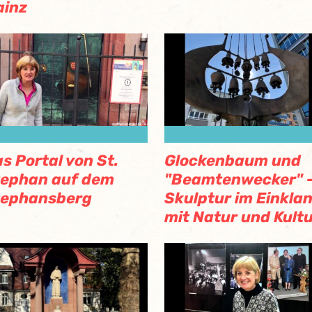
ainz
s Portal von St.
Glockenbaum und
tephan auf dem
"Beamtenwecker" 
tephansberg
Skulptur im Einkla
mit Natur und Kultu