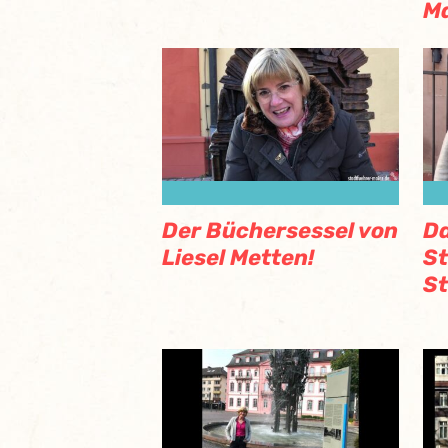
M
Der Büchersessel von
Da
Liesel Metten!
S
S