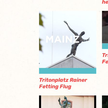
h
Tr
Fe
Tritonplatz Rainer
Fetting Flug