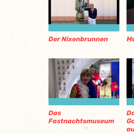
Der Nixenbrunnen
Ma
Das
D
Fastnachtsmuseum
G
au