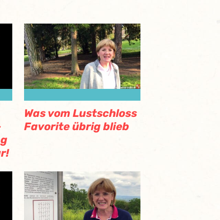
Was vom Lustschloss
-
Favorite übrig blieb
ng
r!