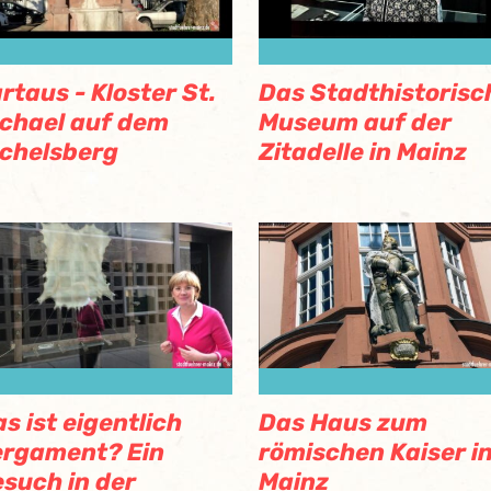
rtaus - Kloster St.
Das Stadthistorisc
chael auf dem
Museum auf der
chelsberg
Zitadelle in Mainz
s ist eigentlich
Das Haus zum
rgament? Ein
römischen Kaiser i
such in der
Mainz