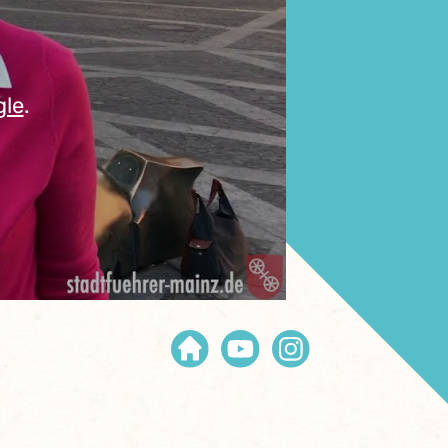
gle
.