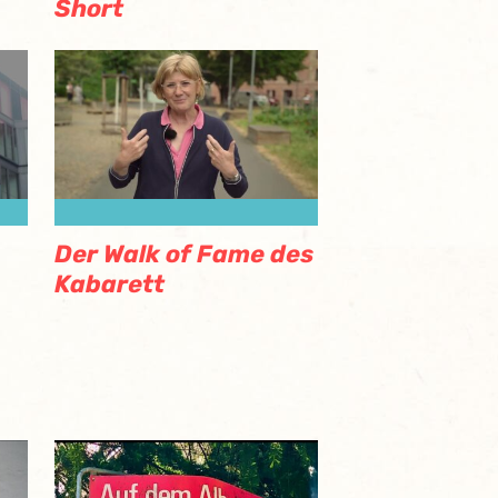
Short
Der Walk of Fame des
Kabarett