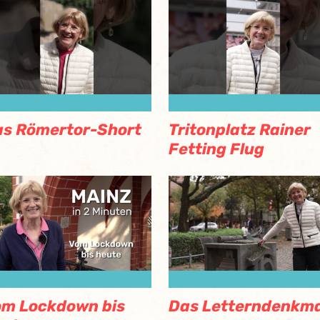
s Römertor-Short
Tritonplatz Rainer
Fetting Flug
m Lockdown bis
Das Letterndenkma