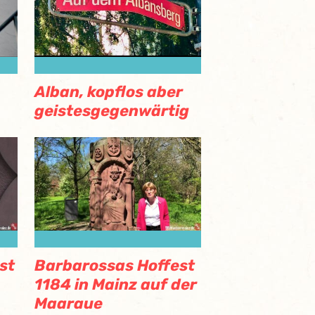
Alban, kopflos aber
geistesgegenwärtig
st
Barbarossas Hoffest
1184 in Mainz auf der
Maaraue