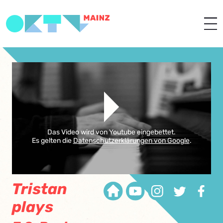
Das Video wird von Youtube eingebettet.
Es gelten die
Datenschutzerklärungen von Google
.
Tristan
plays