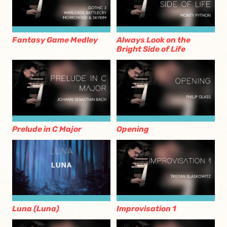
Fantasy Game Medley
Always Look on the
Bright Side of Life
Prelude in C Major
Opening
Luna (Luna)
Improvisation 1