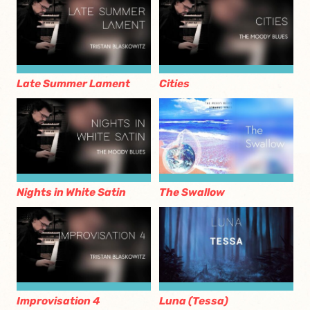
Late Summer Lament
Cities
Nights in White Satin
The Swallow
Improvisation 4
Luna (Tessa)