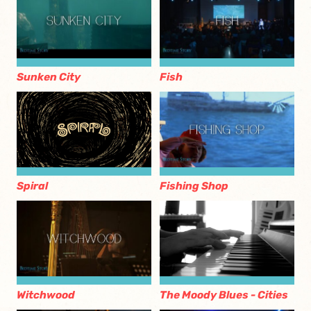
Sunken City
Fish
Fishing Shop
Spiral
Witchwood
The Moody Blues - Cities