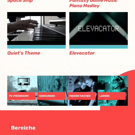
Space Ship
Fantasy Game Music
Piano Medley
Quiet's Theme
Elevacator
TV-PROGRAMM
SENDUNGEN
MEDIEN MACHEN
LERNEN
Bereiche