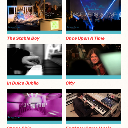
The Stable Boy
Once Upon A Time
City
In Dulco Jubilo