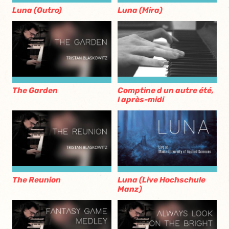
Luna (Outro)
Luna (Mira)
The Garden
Comptine d un autre été,
l après-midi
The Reunion
Luna (Live Hochschule
Manz)