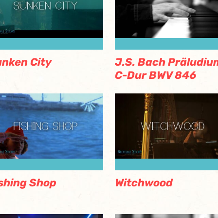
nken City
J.S. Bach Präludiu
C-Dur BWV 846
shing Shop
Witchwood