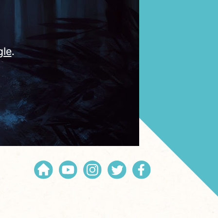
gle
.