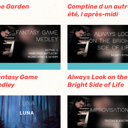
he Garden
Comptine d un autr
été, l après-midi
antasy Game
Always Look on the
edley
Bright Side of Life