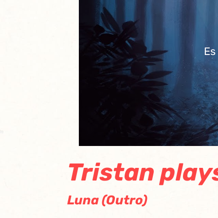
Es
Tristan play
Luna (Outro)