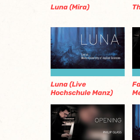
Luna (Mira)
T
Luna (Live
F
Hochschule Manz)
M