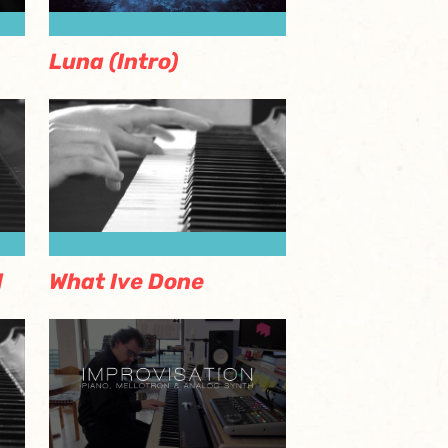
Luna (Intro)
d
What Ive Done