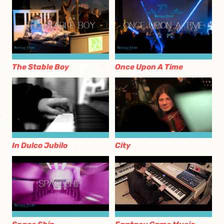
The Stable Boy
Once Upon A Time
City
In Dulco Jubilo