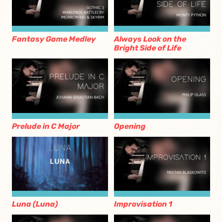
Fantasy Game Medley
Always Look on the
Bright Side of Life
Prelude in C Major
Opening
Luna (Luna)
Improvisation 1