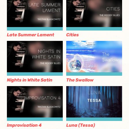
Late Summer Lament
Cities
Nights in White Satin
The Swallow
Improvisation 4
Luna (Tessa)