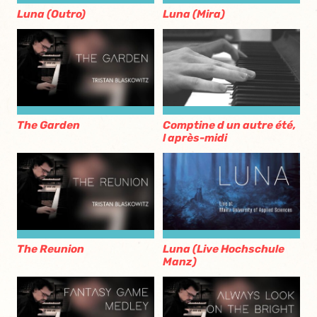
Luna (Outro)
Luna (Mira)
The Garden
Comptine d un autre été,
l après-midi
The Reunion
Luna (Live Hochschule
Manz)