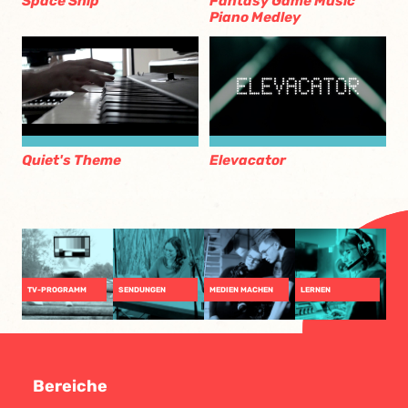
Space Ship
Fantasy Game Music
Piano Medley
Quiet's Theme
Elevacator
TV-PROGRAMM
SENDUNGEN
MEDIEN MACHEN
LERNEN
Bereiche