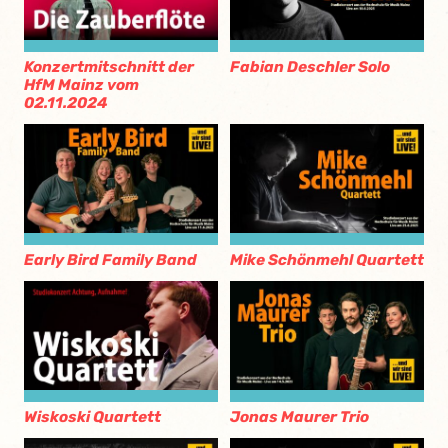
Konzertmitschnitt der
Fabian Deschler Solo
HfM Mainz vom
02.11.2024
Early Bird Family Band
Mike Schönmehl Quartett
Wiskoski Quartett
Jonas Maurer Trio