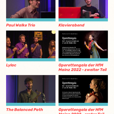
Paul Walke Trio
Klavierabend
Lylac
Operettengala der HfM
Mainz 2022 - zweiter Teil
The Balanced Path
Operettengala der HfM