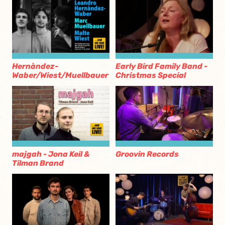
Hernàndez-
Early Bird Family Band -
Waber/Wiest/Muellbauer
Christmas Special
majgah - Jona Keil &
Groovin Records
Tilman Brand