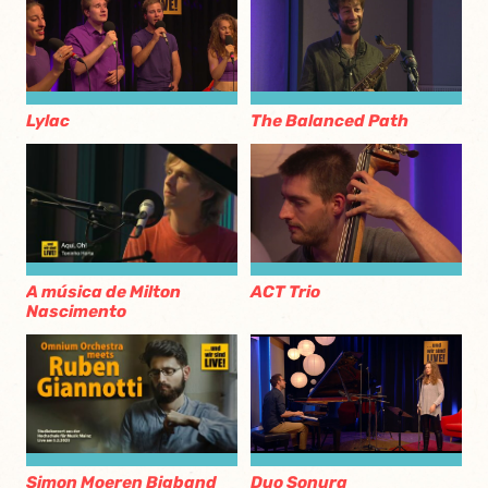
Lylac
The Balanced Path
A música de Milton
ACT Trio
Nascimento
Simon Moeren Bigband
Duo Sonura