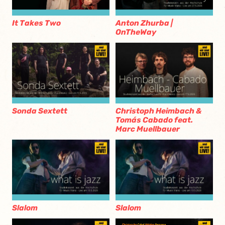
It Takes Two
Anton Zhurba |
OnTheWay
Sonda Sextett
Christoph Heimbach &
Tomás Cabado feat.
Marc Muellbauer
Slalom
Slalom