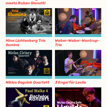
meets Ruben Gianotti
Mina Lichtenberg Trio
Waber-Waber-Wantrup-
Ilumina
Trio
Niklas Gogolok Quartett
3 Engel für Leslie