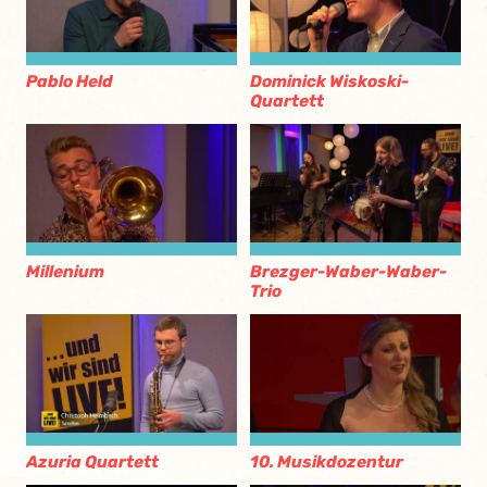
Pablo Held
Dominick Wiskoski-
Quartett
Millenium
Brezger-Waber-Waber-
Trio
Azuria Quartett
10. Musikdozentur