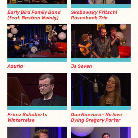
Early Bird Family Band
Skobowsky Fritschi
(feat. Bastian Weinig)
Rosenbach Trio
Azuria
Js Seven
Franz Schuberts
Duo Nuevara - No love
Winterreise
Dying Gregory Porter