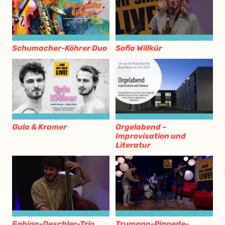
Schumacher-Köhrer Duo
Sofia Willkür
Gula & Kramer
Orgelabend –
Improvisation und
Literatur
Fabian-Deschler-Trio
Trumann-Pignede-