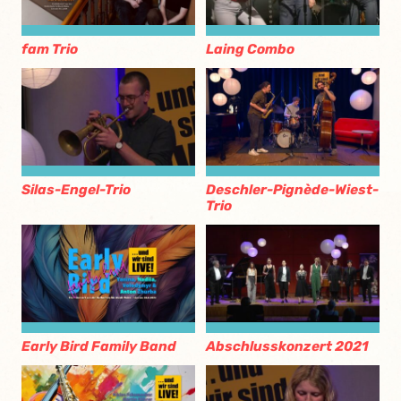
fam Trio
Laing Combo
Silas-Engel-Trio
Deschler-Pignède-Wiest-
Trio
Early Bird Family Band
Abschlusskonzert 2021