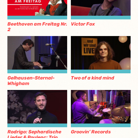
Beethoven am Freitag Nr.
Victor Fox
2
Gelhausen-Sternal-
Two of a kind mind
Whigham
Rodrigo: Sephardische
Groovin’ Records
Lieder & Poulenc: Trio