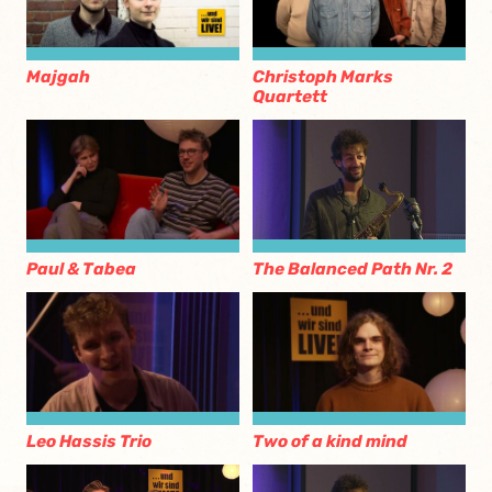
Majgah
Christoph Marks
Quartett
Paul & Tabea
The Balanced Path Nr. 2
Leo Hassis Trio
Two of a kind mind