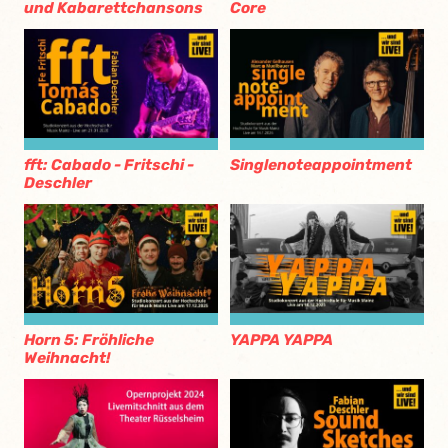
und Kabarettchansons
Core
fft: Cabado - Fritschi -
Singlenoteappointment
Deschler
Horn 5: Fröhliche
YAPPA YAPPA
Weihnacht!