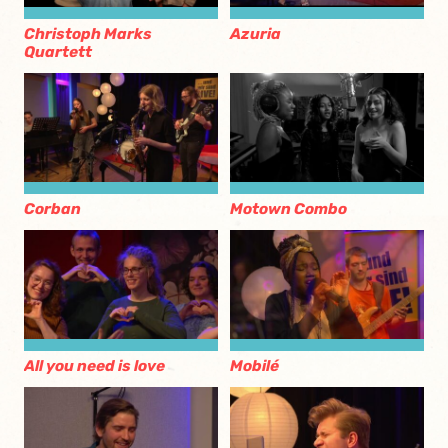
Christoph Marks
Azuria
Quartett
Corban
Motown Combo
All you need is love
Mobilé