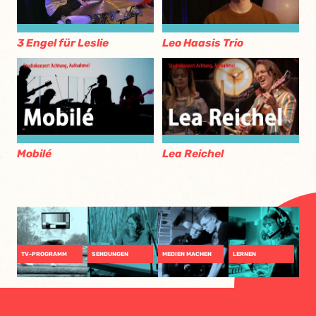
Leo Haasis Trio
3 Engel für Leslie
Mobilé
Lea Reichel
TV-PROGRAMM
SENDUNGEN
MEDIEN MACHEN
LERNEN