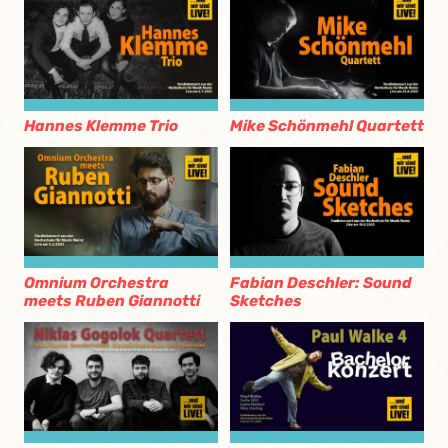
Hannes Klemme Trio
Mike Schönmehl Quartett
Omnium Orchestra
Fabian Deschler: Sound
meets Ruben Giannotti
Sketches